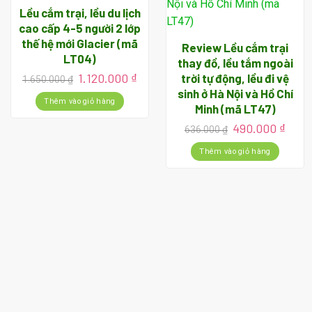
Lều cắm trại, lều du lịch
cao cấp 4-5 người 2 lớp
thế hệ mới Glacier (mã
Review Lều cắm trại
LT04)
thay đồ, lều tắm ngoài
Giá
Giá
1.120.000
₫
trời tự động, lều đi vệ
1.650.000
₫
gốc
hiện
sinh ở Hà Nội và Hồ Chí
là:
tại
Thêm vào giỏ hàng
Minh (mã LT47)
1.650.000 ₫.
là:
1.120.000 ₫.
Giá
Giá
490.000
₫
636.000
₫
gốc
hiện
là:
tại
Thêm vào giỏ hàng
636.000 ₫.
là:
490.