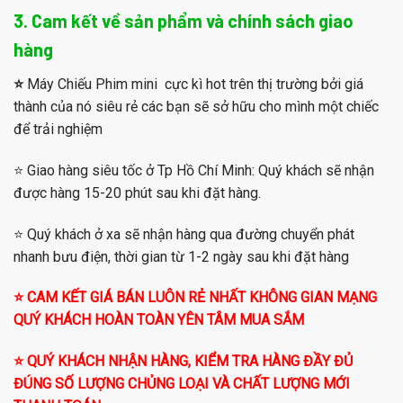
3. Cam kết về sản phẩm và chính sách giao
hàng
⭐️
Máy Chiếu Phim mini cực kì hot trên thị trường bởi giá
thành của nó siêu rẻ các bạn sẽ sở hữu cho mình một chiếc
để trải nghiệm
⭐️ Giao hàng siêu tốc ở Tp Hồ Chí Minh: Quý khách sẽ nhận
được hàng 15-20 phút sau khi đặt hàng.
⭐️ Quý khách ở xa sẽ nhận hàng qua đường chuyển phát
nhanh bưu điện, thời gian từ 1-2 ngày sau khi đặt hàng
⭐️ CAM KẾT GIÁ BÁN LUÔN RẺ NHẤT KHÔNG GIAN MẠNG
QUÝ KHÁCH HOÀN TOÀN YÊN TÂM MUA SẮM
⭐️ QUÝ KHÁCH NHẬN HÀNG, KIỂM TRA HÀNG ĐẦY ĐỦ
ĐÚNG SỐ LƯỢNG CHỦNG LOẠI VÀ CHẤT LƯỢNG MỚI