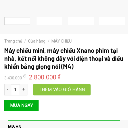
Trang chủ
/
Cửa hàng
/
MÁY CHIẾU
Máy chiếu mini, máy chiếu Xnano phim tại
nhà, kết nối không dây với điện thoại và điều
khiển bằng giọng nói (M4)
Giá
Giá
₫
₫
2.800.000
3.430.000
gốc
hiện
Máy chiếu mini, máy chiếu Xnano phim tại nhà, kết nối không dây vớ
là:
tại
THÊM VÀO GIỎ HÀNG
3.430.000 ₫.
là:
2.800.000 ₫.
MUA NGAY
Mô tả