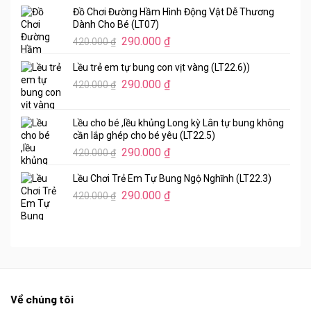
gốc
hiện
Đồ Chơi Đường Hầm Hình Động Vật Dễ Thương
là:
tại
Dành Cho Bé (LT07)
1.700.000 ₫.
là:
Giá
Giá
290.000
₫
420.000
₫
1.280.000 ₫.
gốc
hiện
Lều trẻ em tự bung con vịt vàng (LT22.6))
là:
tại
Giá
Giá
420.000 ₫.
290.000
₫
là:
420.000
₫
gốc
hiện
290.000 ₫.
là:
tại
Lều cho bé ,lều khủng Long kỳ Lân tự bung không
420.000 ₫.
là:
cần lắp ghép cho bé yêu (LT22.5)
290.000 ₫.
Giá
Giá
290.000
₫
420.000
₫
gốc
hiện
Lều Chơi Trẻ Em Tự Bung Ngộ Nghĩnh (LT22.3)
là:
tại
Giá
Giá
420.000 ₫.
290.000
₫
là:
420.000
₫
gốc
hiện
290.000 ₫.
là:
tại
420.000 ₫.
là:
290.000 ₫.
Về chúng tôi