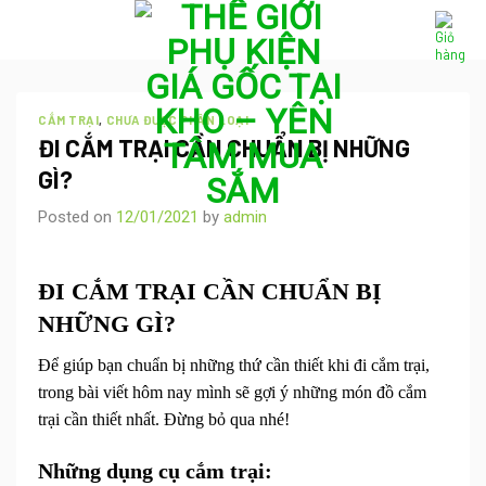
Skip
to
content
CẮM TRẠI
,
CHƯA ĐƯỢC PHÂN LOẠI
ĐI CẮM TRẠI CẦN CHUẨN BỊ NHỮNG
GÌ?
Posted on
12/01/2021
by
admin
ĐI CẮM TRẠI CẦN CHUẨN BỊ
NHỮNG GÌ?
Để giúp bạn chuẩn bị những thứ cần thiết khi đi cắm trại,
trong bài viết hôm nay mình sẽ gợi ý những món đồ cắm
trại cần thiết nhất. Đừng bỏ qua nhé!
Những dụng cụ cắm trại: