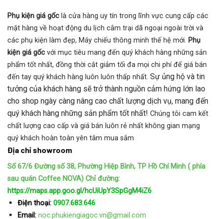
Phụ kiện giá gốc
là cửa hàng uy tín trong lĩnh vực cung cấp các
mặt hàng về hoạt động du lịch cắm trại dã ngoại ngoài trời và
các phụ kiện làm đẹp, Máy chiếu thông minh thế hệ mới.
Phụ
kiện giá gốc
với mục tiêu mang đến quý khách hàng những sản
phẩm tốt nhất, đồng thời cắt giảm tối đa mọi chi phí để giá bán
Sự ủng hộ và tin
đến tay quý khách hàng luôn luôn thấp nhất.
tưởng của khách hàng sẽ trở thành nguồn cảm hứng lớn lao
cho shop ngày càng nâng cao chất lượng dịch vụ, mang đến
quý khách hàng những sản phẩm tốt nhất!
Chúng tôi cam kết
chất lượng cao cấp và giá bán luôn rẻ nhất không gian mạng
quý khách hoàn toàn yên tâm mua sắm
Địa chỉ showroom
Số 67/6 Đường số 38, Phường Hiệp Bình, TP Hồ Chí Minh ( phía
sau quán Coffee NOVA)
Chỉ đường:
https://maps.app.goo.gl/hcUiUpY3SpGgM4iZ6
Điện thoại:
0907.683.646
Email:
noc.phukiengiagoc.vn@gmail.com