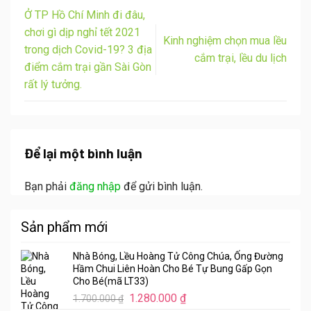
Ở TP Hồ Chí Minh đi đâu,
chơi gì dịp nghỉ tết 2021
Kinh nghiệm chọn mua lều
trong dịch Covid-19? 3 địa
cắm trại, lều du lịch
điểm cắm trại gần Sài Gòn
rất lý tưởng.
Để lại một bình luận
Bạn phải
đăng nhập
để gửi bình luận.
Sản phẩm mới
Nhà Bóng, Lều Hoàng Tử Công Chúa, Ống Đường
Hầm Chui Liên Hoàn Cho Bé Tự Bung Gấp Gọn
Cho Bé(mã LT33)
Giá
Giá
1.280.000
₫
1.700.000
₫