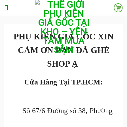
Skip
to
content
PHỤ KIỆN GIÁ GỐC XIN
CẢM ƠN BẠN ĐÃ GHÉ
SHOP Ạ
Cửa Hàng Tại TP.HCM:
Số 67/6 Đường số 38, Phường