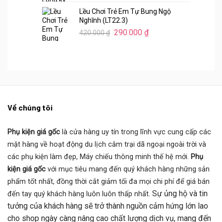
gốc
hiện
Lều Chơi Trẻ Em Tự Bung Ngộ
là:
tại
Nghĩnh (LT22.3)
420.000 ₫.
là:
Giá
Giá
290.000
₫
420.000
₫
290.000 ₫.
gốc
hiện
là:
tại
420.000 ₫.
là:
290.000 ₫.
Về chúng tôi
Phụ kiện giá gốc
là cửa hàng uy tín trong lĩnh vực cung cấp các
mặt hàng về hoạt động du lịch cắm trại dã ngoại ngoài trời và
các phụ kiện làm đẹp, Máy chiếu thông minh thế hệ mới.
Phụ
kiện giá gốc
với mục tiêu mang đến quý khách hàng những sản
phẩm tốt nhất, đồng thời cắt giảm tối đa mọi chi phí để giá bán
Sự ủng hộ và tin
đến tay quý khách hàng luôn luôn thấp nhất.
tưởng của khách hàng sẽ trở thành nguồn cảm hứng lớn lao
cho shop ngày càng nâng cao chất lượng dịch vụ, mang đến