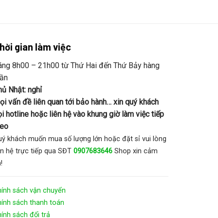
hời gian làm việc
áng 8h00 – 21h00 từ Thứ Hai đến Thứ Bảy hàng
uần
hủ Nhật: nghỉ
ọi vấn đề liên quan tới bảo hành… xin quý khách
i hotline hoặc liên hệ vào khung giờ làm việc tiếp
heo
ý khách muốn mua số lượng lớn hoặc đặt sỉ vui lòng
ên hệ trực tiếp qua SĐT
0907683646
Shop xin cảm
!
hính sách vận chuyển
ính sách thanh toán
ính sách đổi trả