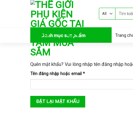
Skip
to
content
Trang ch
Danh mục sản phẩm
Quên mật khẩu? Vui lòng nhập tên đăng nhập hoặc 
Bắt
Tên đăng nhập hoặc email
*
buộc
ĐẶT LẠI MẬT KHẨU