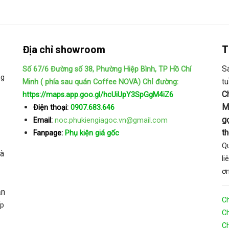
Địa chỉ showroom
T
S
Số 67/6 Đường số 38, Phường Hiệp Bình, TP Hồ Chí
ng
t
Minh ( phía sau quán Coffee NOVA)
Chỉ đường:
C
https://maps.app.goo.gl/hcUiUpY3SpGgM4iZ6
M
Điện thoại:
0907.683.646
gọ
Email:
noc.phukiengiagoc.vn@gmail.com
t
Fanpage:
Phụ kiện giá gốc
Qu
và
li
ơn
ản
C
ấp
Ch
Ch