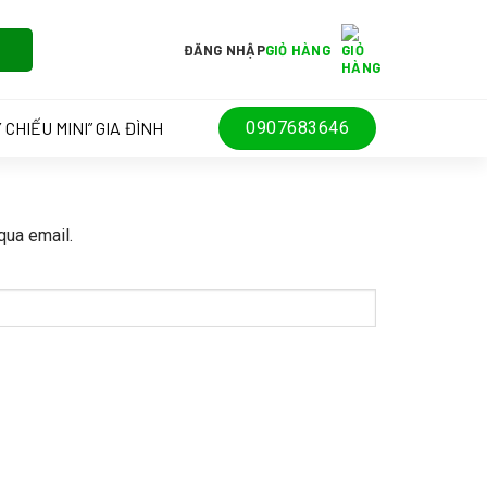
ĐĂNG NHẬP
GIỎ HÀNG
 CHIẾU MINI” GIA ĐÌNH
0907683646
qua email.