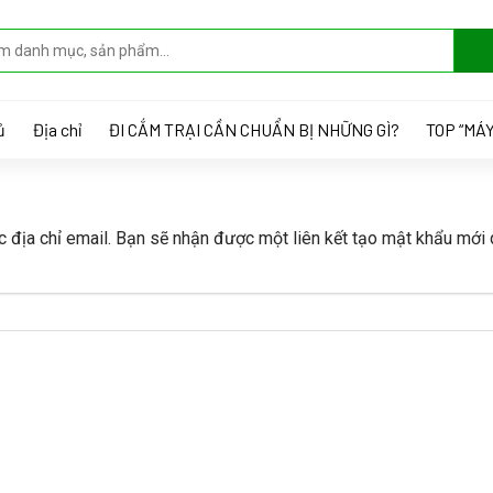
ủ
Địa chỉ
ĐI CẮM TRẠI CẦN CHUẨN BỊ NHỮNG GÌ?
TOP “MÁY
địa chỉ email. Bạn sẽ nhận được một liên kết tạo mật khẩu mới 