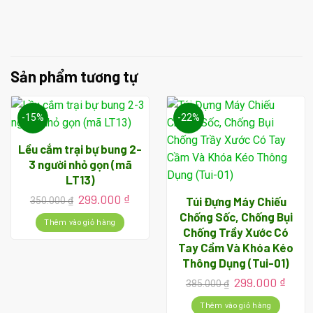
Sản phẩm tương tự
-15%
-22%
Lều cắm trại bự bung 2-
3 người nhỏ gọn (mã
LT13)
Giá
Giá
299.000
₫
Túi Đựng Máy Chiếu
350.000
₫
gốc
hiện
Chống Sốc, Chống Bụi
là:
tại
Thêm vào giỏ hàng
Chống Trầy Xước Có
350.000 ₫.
là:
Tay Cầm Và Khóa Kéo
299.000 ₫.
Thông Dụng (Tui-01)
Giá
Giá
299.000
₫
385.000
₫
gốc
hiện
là:
tại
Thêm vào giỏ hàng