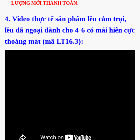
LƯỢNG MỚI THANH TOÁN.
4. Video thực tế sản phẩm lều cắm trại,
lều dã ngoại dành cho 4-6 có mái hiên cực
thoáng mát (mã LT16.3):