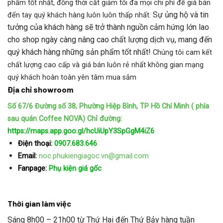
phẩm tốt nhất, đồng thời cắt giảm tối đa mọi chi phí để giá bán
Sự ủng hộ và tin
đến tay quý khách hàng luôn luôn thấp nhất.
tưởng của khách hàng sẽ trở thành nguồn cảm hứng lớn lao
cho shop ngày càng nâng cao chất lượng dịch vụ, mang đến
quý khách hàng những sản phẩm tốt nhất!
Chúng tôi cam kết
chất lượng cao cấp và giá bán luôn rẻ nhất không gian mạng
quý khách hoàn toàn yên tâm mua sắm
Địa chỉ showroom
Số 67/6 Đường số 38, Phường Hiệp Bình, TP Hồ Chí Minh ( phía
sau quán Coffee NOVA)
Chỉ đường:
https://maps.app.goo.gl/hcUiUpY3SpGgM4iZ6
Điện thoại:
0907.683.646
Email:
noc.phukiengiagoc.vn@gmail.com
Fanpage:
Phụ kiện giá gốc
Thời gian làm việc
Sáng 8h00 – 21h00 từ Thứ Hai đến Thứ Bảy hàng tuần