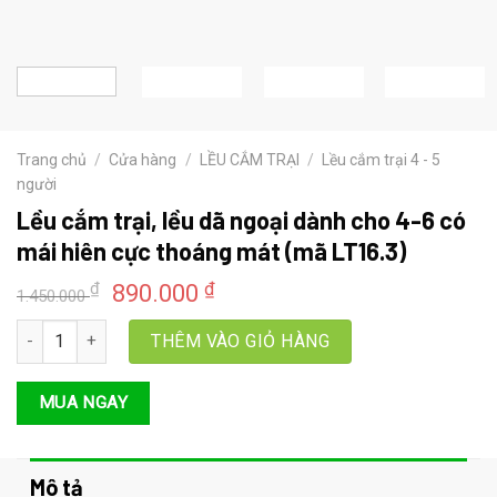
Trang chủ
/
Cửa hàng
/
LỀU CẮM TRẠI
/
Lều cắm trại 4 - 5
người
Lều cắm trại, lều dã ngoại dành cho 4-6 có
mái hiên cực thoáng mát (mã LT16.3)
Giá
Giá
₫
₫
890.000
1.450.000
gốc
hiện
Lều cắm trại, lều dã ngoại dành cho 4-6 có mái hiên cực thoáng m
là:
tại
THÊM VÀO GIỎ HÀNG
1.450.000 ₫.
là:
890.000 ₫.
MUA NGAY
Mô tả