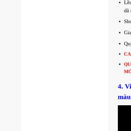
Lều
dã 
Sh
Gia
Quý
CA
QU
MỚ
4. V
màu 