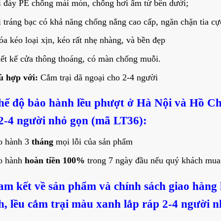
 đáy PE chống mài mòn, chống hơi ẩm từ bên dưới;
 tráng bạc có khả năng chống nắng cao cấp, ngăn chặn tia cực
a kéo loại xịn, kéo rất nhẹ nhàng, và bền đẹp
ết kế cửa thông thoáng, có màn chống muỗi.
ù hợp với:
Cắm trại dã ngoại cho 2-4 người
hế độ bảo hành
lều phượt ở Hà Nội và Hồ Ch
2-4 người nhỏ gọn (mã LT36):
o hành 3
tháng
mọi lỗi của sản phẩm
o hành
hoàn tiền 100%
trong 7 ngày đầu nếu quý khách mua
am kết về sản phẩm và chính sách giao hàng
, lều cắm trại màu xanh lắp ráp 2-4 người 