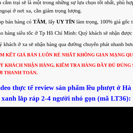
 cắm trại sẽ là một trong những sự lựa chọn tốt nhất, phù hợ
ngoại ở nơi xa, cần giảm trọng lượng.
op bán hàng có
TÂM
, lấy
UY TÍN
làm trọng, 100% giá gốc t
o hàng siêu tốc ở Tp Hồ Chí Minh: Quý khách sẽ nhận được 
 khách ở xa sẽ nhận hàng qua đường chuyển phát nhanh bưu đ
M KẾT GIÁ BÁN LUÔN RẺ NHẤT KHÔNG GIAN MẠNG Q
Ý KHÁCH NHẬN HÀNG, KIỂM TRA HÀNG ĐẦY ĐỦ ĐÚNG
I THANH TOÁN.
ideo thực tế
review
sản phẩm
lều phượt ở Hà 
xanh lắp ráp 2-4 người nhỏ gọn (mã LT36):