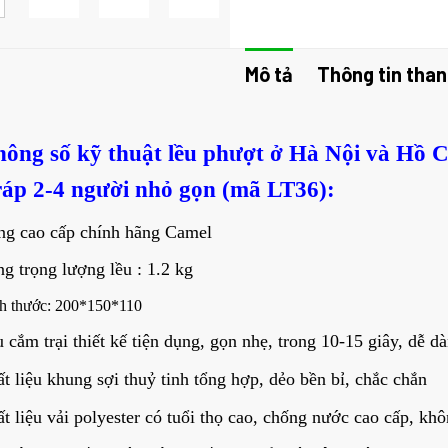
Mô tả
Thông tin than
hông số kỹ thuật lều phượt ở Hà Nội và Hồ 
ráp 2-4 người nhỏ gọn (mã LT36):
ng cao cấp chính hãng Camel
g trọng lượng lều : 1.2 kg
h thước: 200*150*110
 cắm trại thiết kế tiện dụng, gọn nhẹ, trong 10-15 giây, dễ 
t liệu khung sợi thuỷ tinh tổng hợp, dẻo bền bỉ, chắc chắn
t liệu vải polyester có tuổi thọ cao, chống nước cao cấp, kh