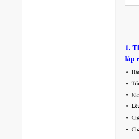
1. T
lắp 
Hà
Tổn
Kíc
Lều
Chấ
Chấ