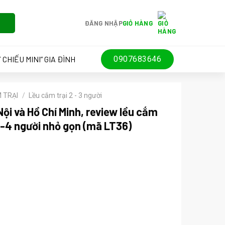
ĐĂNG NHẬP
GIỎ HÀNG
 CHIẾU MINI” GIA ĐÌNH
0907683646
 TRẠI
/
Lều cắm trại 2 - 3 người
Nội và Hồ Chí Minh, review lều cắm
2-4 người nhỏ gọn (mã LT36)
000 ₫.