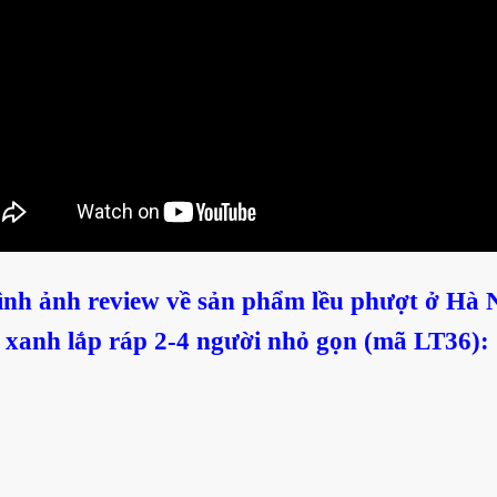
Hình ảnh
review
về sản phẩm
lều phượt ở Hà N
xanh lắp ráp 2-4 người nhỏ gọn (mã LT36):