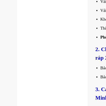
Vải
Vải
Khó
Thi
Ph
2. C
ráp 
Bả
Bả
3. C
Minh