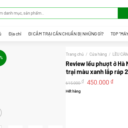
ủ
Địa chỉ
ĐI CẮM TRẠI CẦN CHUẨN BỊ NHỮNG GÌ?
TOP “MÁY
Trang chủ
/
Cửa hàng
/
LỀU CẮM
7%
Review lều phượt ở Hà 
trại màu xanh lắp ráp 
Giá
Giá
₫
₫
450.000
615.000
gốc
hiện
Hết hàng
là:
tại
615.000 ₫.
là:
450.