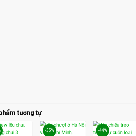
phẩm tương tự
%
-35%
-44%