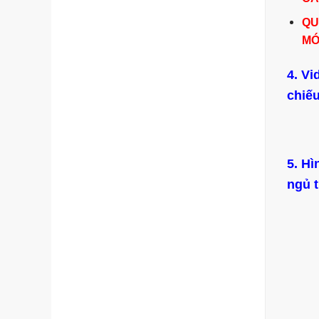
QU
MỚ
4. Vi
chiế
5. Hì
ngủ 