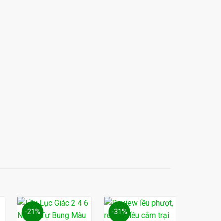
-21%
-31%
-22%