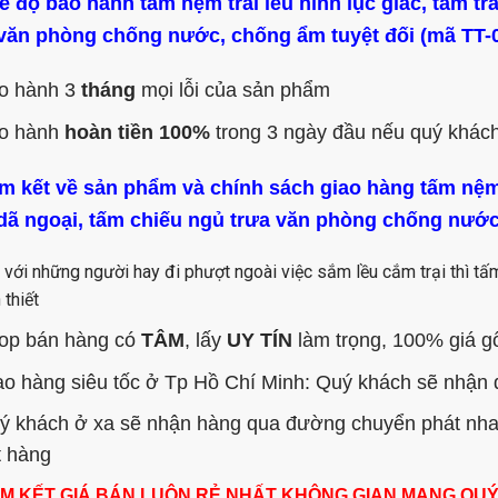
ế độ bảo hành tấm nệm trải lều hình lục giác, tấm trả
 văn phòng chống nước, chống ẩm tuyệt đối (mã TT-
o hành 3
tháng
mọi lỗi của sản phẩm
o hành
hoàn tiền 100%
trong 3 ngày đầu nếu quý khác
m kết về sản phẩm và chính sách giao hàng tấm nệm tr
 dã ngoại, tấm chiếu ngủ trưa văn phòng chống nước
 với những người hay đi phượt ngoài việc sắm lều cắm trại thì tấ
 thiết
op bán hàng có
TÂM
, lấy
UY TÍN
làm trọng, 100% giá gố
ao hàng siêu tốc ở Tp Hồ Chí Minh: Quý khách sẽ nhận 
ý khách ở xa sẽ nhận hàng qua đường chuyển phát nhanh
t hàng
M KẾT GIÁ BÁN LUÔN RẺ NHẤT KHÔNG GIAN MẠNG QU