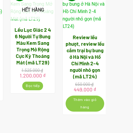
HẾT HÀNG
Lều Lục Giác 2 4
6 Người Tự Bung
Review lều
Màu Kem Sang
phượt, review lều
Lều cắ
Trọng Mở Rộng
cắm trại bự bung
đêm 
Cực Kỳ Thoáng
ở Hà Nội và Hồ
có 2
Mát (mã LT29)
Chí Minh 2-4
Dese
người nhỏ gọn
1.525.000
₫
CS 
Giá
Giá
1.200.000
₫
(mã LT24)
n
gốc
hiện
650.000
₫
là:
tại
Đọc tiếp
62
Giá
Giá
449.000
₫
1.525.000 ₫.
là:
Gi
48
gốc
hiện
.000 ₫.
1.200.000 ₫.
gố
là:
tại
Thêm vào giỏ
là:
Thê
650.000 ₫.
là:
625
hàng
449.000 ₫.