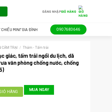
ĐĂNG NHẬP
GIỎ HÀNG
 CHIẾU MINI” GIA ĐÌNH
0907683646
N CẮM TRẠI
/
Thảm - Tấm trải
c giác, tấm trải ngồi du lịch, dã
trưa văn phòng chống nước, chống
5)
ấm trải ngồi du lịch, dã ngoại, tấm chiếu ngủ trưa văn phòng chống n
MUA NGAY
GIỎ HÀNG
000 ₫.