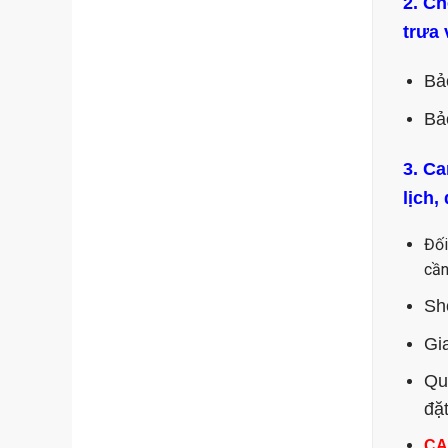
2. Ch
trưa
Bả
Bả
3. Ca
lịch,
Đối
cần
Sh
Gi
Qu
đặ
CA