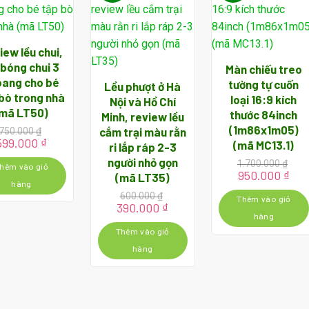
iew lều chui,
 bóng chui 3
Màn chiếu treo
oang cho bé
tường tự cuốn
Lều phượt ở Hà
bò trong nhà
loại 16:9 kích
Nội và Hồ Chí
(mã LT50)
thước 84inch
Minh, review lều
(1m86x1m05)
cắm trại màu rằn
750.000
₫
Giá
Giá
599.000
₫
(mã MC13.1)
ri lắp ráp 2-3
gốc
hiện
người nhỏ gọn
1.700.000
₫
à:
tại
hêm vào giỏ
Giá
Giá
950.000
₫
(mã LT35)
750.000 ₫.
là:
gốc
hiệ
hàng
599.000 ₫.
600.000
₫
là:
tại
Thêm vào giỏ
Giá
Giá
390.000
₫
1.700.000 ₫.
là:
gốc
hiện
hàng
950
là:
tại
Thêm vào giỏ
600.000 ₫.
là:
hàng
390.000 ₫.