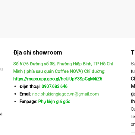
Địa chỉ showroom
T
S
Số 67/6 Đường số 38, Phường Hiệp Bình, TP Hồ Chí
ng
t
Minh ( phía sau quán Coffee NOVA)
Chỉ đường:
C
https://maps.app.goo.gl/hcUiUpY3SpGgM4iZ6
M
Điện thoại:
0907.683.646
gọ
Email:
noc.phukiengiagoc.vn@gmail.com
t
Fanpage:
Phụ kiện giá gốc
Qu
và
li
ơn