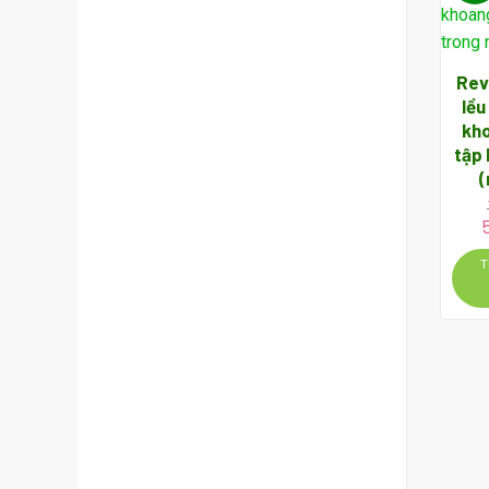
Rev
lều
kh
tập 
l
T