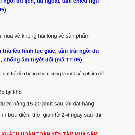
i ngồi du lịch, dã ngoại, tấm chiếu ngủ
05)
h mua về không hài lòng về sản phẩm
ải lều hình lục giác, tấm trải ngồi du
, chống ẩm tuyệt đối (mã TT-05)
m bạt trải lều bằng nhôm cũng là một sản phẩm rất
c tại kho
được hàng 15-20 phút sau khi đặt hàng
 bưu điện, thời gian từ 2-4 ngày sau khi
Ý KHÁCH HOÀN TOÀN YÊN TÂM MUA SẮM