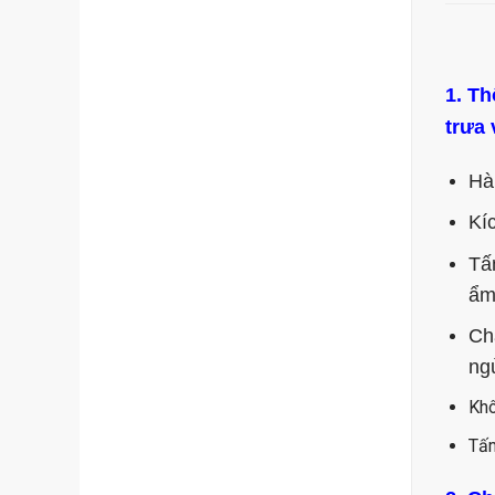
1. Th
trưa
Hà
Kíc
Tấ
ẩm
Ch
ngủ
Khô
Tấm