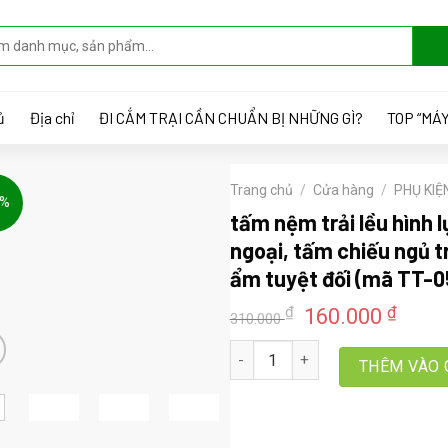
ủ
Địa chỉ
ĐI CẮM TRẠI CẦN CHUẨN BỊ NHỮNG GÌ?
TOP “MÁY
Trang chủ
/
Cửa hàng
/
PHỤ KIỆ
8%
tấm nệm trải lều hình lụ
ngoại, tấm chiếu ngủ 
ẩm tuyệt đối (mã TT-0
Giá
Giá
₫
₫
160.000
310.000
gốc
hiện
tấm nệm trải lều hình lục giác, t
là:
tại
THÊM VÀO 
310.000 ₫.
là:
160.