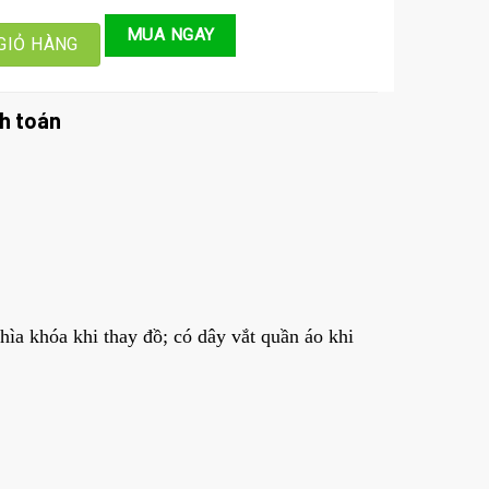
Tự Bung, Lều Đi Vệ Sinh Ở Hà Nội Và Hồ Chí Minh (Mã LT47.1) số lượn
MUA NGAY
GIỎ HÀNG
h toán
chìa khóa khi thay đồ; có dây vắt quần áo khi