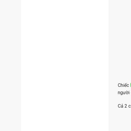
Chiếc
người 
Cả 2 c