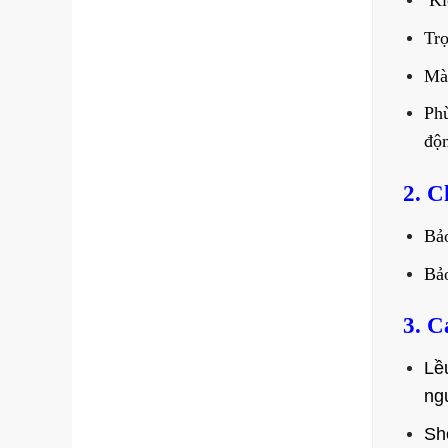
Kíc
Trọ
Màu
Phù
độn
2. C
Bả
Bả
3. C
Lề
ng
Sh