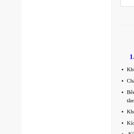
1
Khu
Chấ
Bên
tắ
Khó
Kí