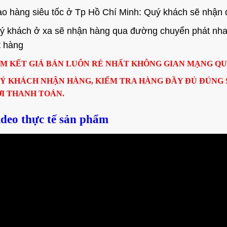
ao hàng siêu tốc ở Tp Hồ Chí Minh: Quý khách sẽ nhận 
ý khách ở xa sẽ nhận hàng qua đường chuyển phát nhanh
t hàng
M KẾT GIÁ BÁN LUÔN RẺ NHẤT KHÔNG GIAN MẠNG Q
Ý KHÁCH NHẬN HÀNG, KIỂM TRA HÀNG ĐẦY ĐỦ ĐÚNG
I THANH TOÁN.
ideo thực tế sản phẩm