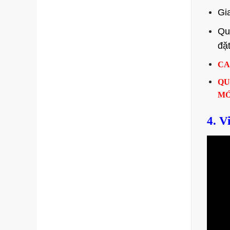
Gi
Qu
đặ
CA
QU
MỚ
4. V