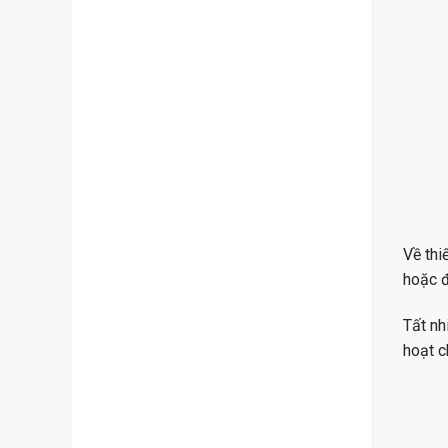
Về thi
hoặc 
Tất nh
hoạt c