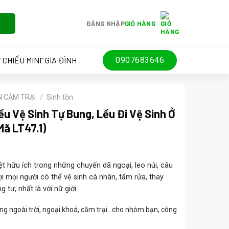
ĐĂNG NHẬP
GIỎ HÀNG
 CHIẾU MINI” GIA ĐÌNH
0907683646
N CẮM TRẠI
/
Sinh tồn
u Vệ Sinh Tự Bung, Lều Đi Vệ Sinh Ở
Mã LT47.1)
t hữu ích trong những chuyến dã ngoại, leo núi, câu
ợi mọi người có thể vệ sinh cá nhân, tắm rửa, thay
 tư, nhất là với nữ giới.
000 ₫.
g ngoài trời, ngoại khoá, cắm trại.. cho nhóm bạn, công