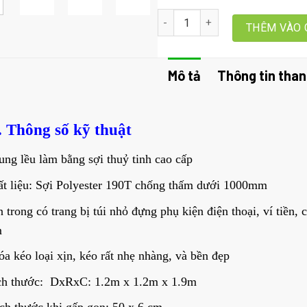
Review Lều Thay Đồ, Lều Vệ Sinh 
THÊM VÀO 
Mô tả
Thông tin than
. Thông số kỹ thuật
ng lều làm bằng sợi thuỷ tinh cao cấp
t liệu: Sợi Polyester 190T chống thấm dưới 1000mm
 trong có trang bị túi nhỏ đựng phụ kiện điện thoại, ví tiền, 
m
a kéo loại xịn, kéo rất nhẹ nhàng, và bền đẹp
ch thước: DxRxC: 1.2m x 1.2m x 1.9m