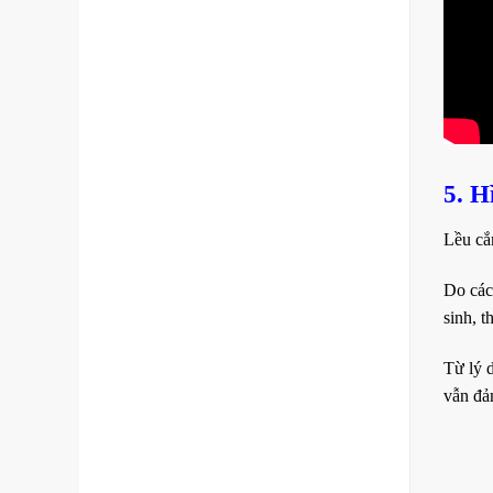
5. 
Lều cắm
Do các
sinh, 
Từ lý 
vẫn đả