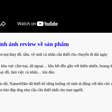
Hình ảnh
review
về sản phẩm
 trại thay đồ, tắm, vệ sinh cá nhân cần thiết cho chuyến đi dài ngày
 khu vực cắm trại, dã ngoại… hầu hết đều gần với thiên nhiên, hoang d
thay đồ, làm việc cá nhân… kín đáo.
do đó, NatureHike đã thiết kế riêng buồng vệ sinh di động với tiêu chí
m bảo đáp ứng nhu cầu cần thiết nhất cho mọi người.