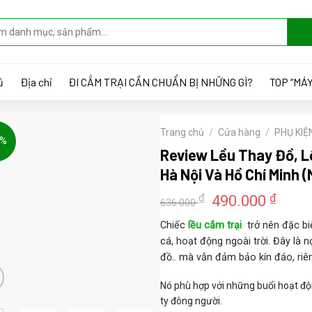
ủ
Địa chỉ
ĐI CẮM TRẠI CẦN CHUẨN BỊ NHỮNG GÌ?
TOP “MÁY
Trang chủ
/
Cửa hàng
/
PHỤ KIỆ
3%
Review Lều Thay Đồ, Lề
Hà Nội Và Hồ Chí Minh (
Giá
Giá
₫
₫
490.000
636.000
gốc
hiện
Chiếc
lều cắm trại
trở nên đặc biệ
là:
tại
cá, hoạt động ngoài trời. Đây là n
636.000 ₫.
là:
đồ.. mà vẫn đảm bảo kín đáo, riêng
490.
Nó phù hợp với những buổi hoạt độn
ty đông người.