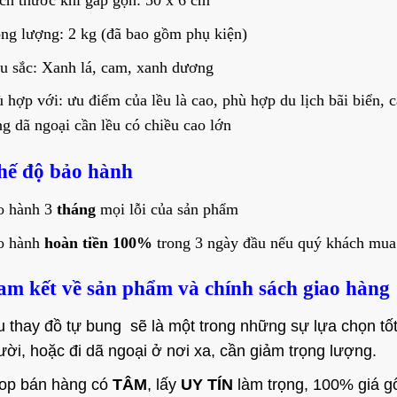
h thước khi gấp gọn: 50 x 6 cm
ng lượng: 2 kg (đã bao gồm phụ kiện)
 sắc: Xanh lá, cam, xanh dương
 hợp với: ưu điểm của lều là cao, phù hợp du lịch bãi biển, c
g dã ngoại cần lều có chiều cao lớn
hế độ bảo hành
o hành 3
tháng
mọi lỗi của sản phẩm
o hành
hoàn tiền 100%
trong 3 ngày đầu nếu quý khách mua
am kết về sản phẩm và chính sách giao hàng
u thay đồ tự bung sẽ là một trong những sự lựa chọn tốt
ười, hoặc đi dã ngoại ở nơi xa, cần giảm trọng lượng.
op bán hàng có
TÂM
, lấy
UY TÍN
làm trọng, 100% giá gố