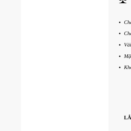
Chấ
Chấ
Vải
Mặt
Khó
LẮ