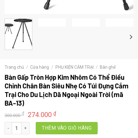
Trang chủ
/
Cửa hàng
/
PHỤ KIỆN CẮM TRẠI
/
Bàn ghế
Bàn Gấp Tròn Hợp Kim Nhôm Có Thể Điều
Chỉnh Chân Bàn Siêu Nhẹ Có Túi Đựng Cắm
Trại Cho Du Lịch Dã Ngoại Ngoài Trời (mã
BA-13)
Giá
Giá
₫
₫
274.000
300.000
gốc
hiện
Bàn Gấp Tròn Hợp Kim Nhôm Có Thể Điều Chỉnh Chân Bàn Siêu Nhẹ
là:
tại
THÊM VÀO GIỎ HÀNG
300.000 ₫.
là: