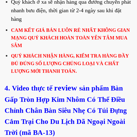
Quý khách ở xa sẽ nhận hàng qua đường chuyển phát
nhanh bưu điện, thời gian từ 2-4 ngày sau khi đặt
hàng
CAM KẾT GIÁ BÁN LUÔN RẺ NHẤT KHÔNG GIAN
MẠNG QUÝ KHÁCH HOÀN TOÀN YÊN TÂM MUA
SẮM
QUÝ KHÁCH NHẬN HÀNG, KIỂM TRA HÀNG ĐẦY
ĐỦ ĐÚNG SỐ LƯỢNG CHỦNG LOẠI VÀ CHẤT
LƯỢNG MỚI THANH TOÁN.
review
4. Video thực tế
sản phẩm Bàn
Gấp Tròn Hợp Kim Nhôm Có Thể Điều
Chỉnh Chân Bàn Siêu Nhẹ Có Túi Đựng
Cắm Trại Cho Du Lịch Dã Ngoại Ngoài
Trời (mã BA-13)