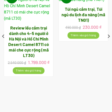
Túi ngủ cắm trại, Túi
ngủ du lịch đa năng (mã
TN01)
Giá
Giá
230.000
₫
Review lều cắm trại
490.000
₫
gốc
hiện
dành cho 4-5 người ở
là:
tại
Thêm vào giỏ hàng
Hà Nội và Hồ Chí Minh
490.000 ₫.
là:
Desert Camel 8711 có
230.0
mái che cực rộng (mã
á
ện
LT30)
Giá
Giá
1.799.000
₫
2.540.000
₫
gốc
hiện
190.000 ₫.
là:
tại
Thêm vào giỏ hàng
2.540.000 ₫.
là:
1.799.000 ₫.