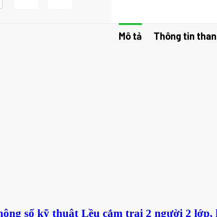
Mô tả
Thông tin than
hông số kỹ thuật
Lều cắm trại 2 người 2 lớp,