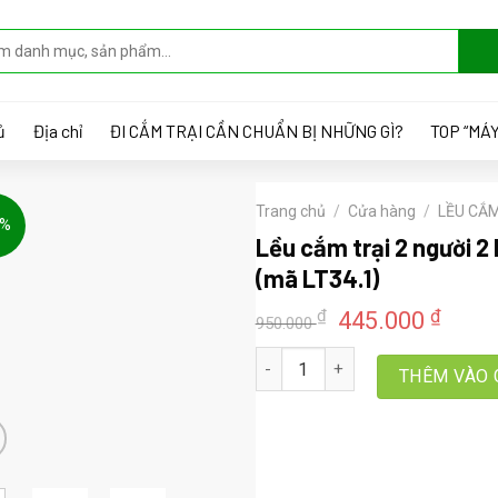
ủ
Địa chỉ
ĐI CẮM TRẠI CẦN CHUẨN BỊ NHỮNG GÌ?
TOP “MÁY
Trang chủ
/
Cửa hàng
/
LỀU CẮM
3%
Lều cắm trại 2 người 2 
(mã LT34.1)
Giá
Giá
₫
₫
445.000
950.000
gốc
hiện
Lều cắm trại 2 người 2 lớp, lều d
là:
tại
THÊM VÀO 
950.000 ₫.
là:
445.