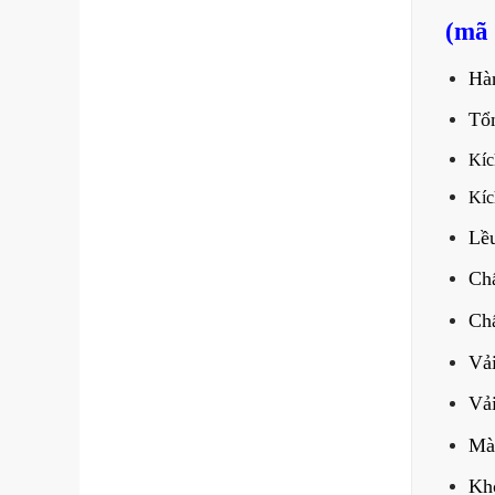
(mã 
Hàn
Tổn
Kíc
Kíc
Lều
Chấ
Chấ
Vải
Vải
Màu
Khó