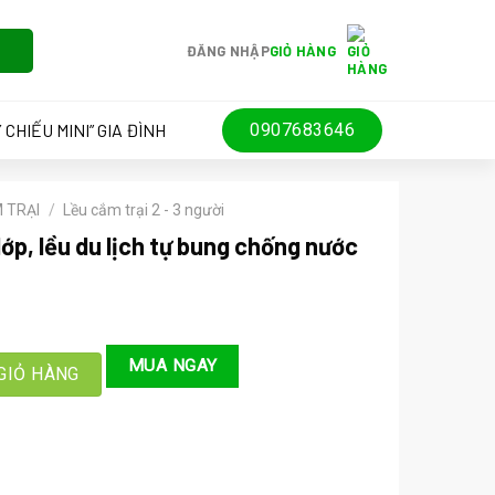
ĐĂNG NHẬP
GIỎ HÀNG
 CHIẾU MINI” GIA ĐÌNH
0907683646
 TRẠI
/
Lều cắm trại 2 - 3 người
lớp, lều du lịch tự bung chống nước
u lịch tự bung chống nước (mã LT34.1) số lượng
MUA NGAY
GIỎ HÀNG
000 ₫.