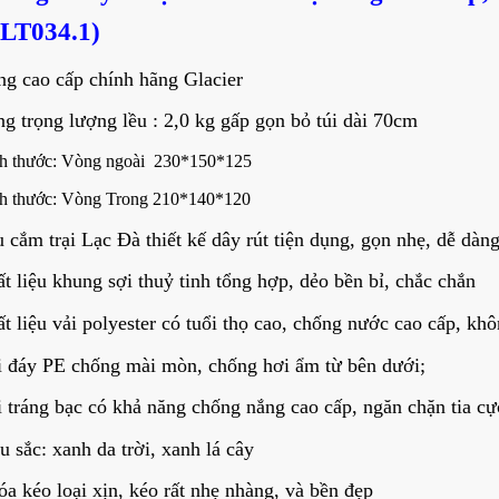
LT034.1)
g cao cấp chính hãng Glacier
g trọng lượng lều : 2,0 kg gấp gọn bỏ túi dài 70cm
h thước: Vòng ngoài 230*150*125
h thước: Vòng Trong 210*140*120
 cắm trại Lạc Đà thiết kế dây rút tiện dụng, gọn nhẹ, dễ dàn
t liệu khung sợi thuỷ tinh tổng hợp, dẻo bền bỉ, chắc chắn
t liệu vải polyester có tuổi thọ cao, chống nước cao cấp, kh
 đáy PE chống mài mòn, chống hơi ẩm từ bên dưới;
 tráng bạc có khả năng chống nắng cao cấp, ngăn chặn tia cực
 sắc: xanh da trời, xanh lá cây
a kéo loại xịn, kéo rất nhẹ nhàng, và bền đẹp