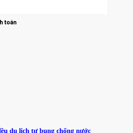
h toán
 lều du lịch tự bung chống nước