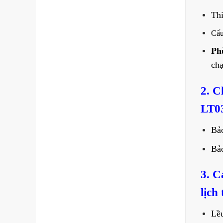
Thi
Cấu
Ph
chạ
2. C
LT03
Bả
Bả
3. C
lịch
Lều