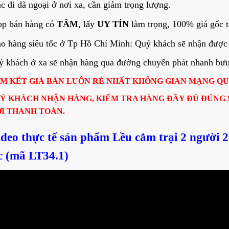
c đi dã ngoại ở nơi xa, cần giảm trọng lượng.
op bán hàng có
TÂM
, lấy
UY TÍN
làm trọng, 100% giá gốc t
o hàng siêu tốc ở Tp Hồ Chí Minh: Quý khách sẽ nhận được 
 khách ở xa sẽ nhận hàng qua đường chuyển phát nhanh bưu đ
M KẾT GIÁ BÁN LUÔN RẺ NHẤT KHÔNG GIAN MẠNG Q
Ý KHÁCH NHẬN HÀNG, KIỂM TRA HÀNG ĐẦY ĐỦ ĐÚNG
I THANH TOÁN.
ideo thực tế sản phẩm Lều cắm trại 2 người 2
 (mã LT34.1)