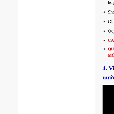
hoặ
Sh
Gia
Quý
CA
QU
MỚ
4. V
nước