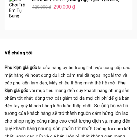
là:
tại
Giá
Giá
420.000 ₫.
290.000
₫
là:
420.000
₫
gốc
hiện
290.000 ₫.
là:
tại
420.000 ₫.
là:
290.000 ₫.
Về chúng tôi
Phụ kiện giá gốc
là cửa hàng uy tín trong lĩnh vực cung cấp các
mặt hàng về hoạt động du lịch cắm trại dã ngoại ngoài trời và
các phụ kiện làm đẹp, Máy chiếu thông minh thế hệ mới.
Phụ
kiện giá gốc
với mục tiêu mang đến quý khách hàng những sản
phẩm tốt nhất, đồng thời cắt giảm tối đa mọi chi phí để giá bán
Sự ủng hộ và tin
đến tay quý khách hàng luôn luôn thấp nhất.
tưởng của khách hàng sẽ trở thành nguồn cảm hứng lớn lao
cho shop ngày càng nâng cao chất lượng dịch vụ, mang đến
quý khách hàng những sản phẩm tốt nhất!
Chúng tôi cam kết
chất lượng cao cấp và giá bán luôn rẻ nhất không gian mạng