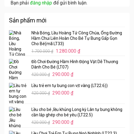
Bạn phải
đăng nhập
để gửi bình luận.
Sản phẩm mới
Nhà Bóng, Lều Hoàng Tử Công Chúa, Ống Đường
Hầm Chui Liên Hoàn Cho Bé Tự Bung Gấp Gọn
Cho Bé(mã LT33)
Giá
Giá
1.280.000
₫
1.700.000
₫
gốc
hiện
Đồ Chơi Đường Hầm Hình Động Vật Dễ Thương
là:
tại
Dành Cho Bé (LT07)
1.700.000 ₫.
là:
Giá
Giá
290.000
₫
420.000
₫
1.280.000 ₫.
gốc
hiện
Lều trẻ em tự bung con vịt vàng (LT22.6))
là:
tại
Giá
Giá
420.000 ₫.
290.000
₫
là:
420.000
₫
gốc
hiện
290.000 ₫.
là:
tại
Lều cho bé ,lều khủng Long kỳ Lân tự bung không
420.000 ₫.
là:
cần lắp ghép cho bé yêu (LT22.5)
290.000 ₫.
Giá
Giá
290.000
₫
420.000
₫
gốc
hiện
Lều Chơi Trẻ Em Tự Bung Ngộ Nghĩnh (LT22.3)