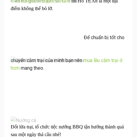
Cắm trại qua đêm gần Sài Gòn
thì Hồ Trị An là một địa
điểm không thể bỏ lỡ.
Để chuẩn bị tốt cho
chuyến cắm trại của mình bạn nên
mua lều cắm trại ở
hcm
mang theo.
Đốt lửa trại, tổ chức tiệc nướng BBQ tận hưởng thành quả
sau một ngày thả câu nhé!