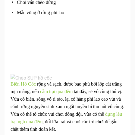
Chơi ván chèo đứng
Mắc võng ở rừng phi lao
Biển Hồ Cốc
rộng và sạch, được bao phủ bởi lớp cát trắng
mịn màng, nếu
cắm trại qua đêm
tại đây, sẽ vô cùng thú vị.
Vừa có biển, sóng vỗ rì rào, lại có hàng phi lao cao vút và
cánh rừng nguyên sinh xanh ngắt huyền bí thu hút vô cùng.
Vừa có thể tổ chức vui chơi đồng đội, vừa có thể
dựng lều
trại ngủ qua đêm
, đốt lửa trại và chơi các trò chơi để gắn
chặt thêm tình đoàn kết.