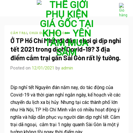
Skip
to
content
CẮM TRẠI
,
CHƯA ĐƯỢC PHÂN LOẠI
Ở TP Hồ Chí Minh đi đâu, chơi gì dịp nghỉ
tết 2021 trong dịch Covid-19? 3 địa
điểm cắm trại gần Sài Gòn rất lý tưởng.
Posted on
12/01/2021
by
admin
Dịp nghỉ tết Nguyên đán năm nay, do tác động của
Covid-19 và thời gian nghỉ ngắn ngày, kế hoạch về các
chuyến du lịch xa bị hủy. Nhưng tại các thành phố lớn
như Hà Nội, TP Hồ Chí Minh vẫn có nhiều hoạt động ý
nghĩa và hấp dẫn phục vụ người dân dịp nghỉ tết.
Cắm
trại dã ngoại
,
cắm trại 1 ngày quanh Sài Gòn
là một ý
tưởng không tồi ngay thời điểm này.