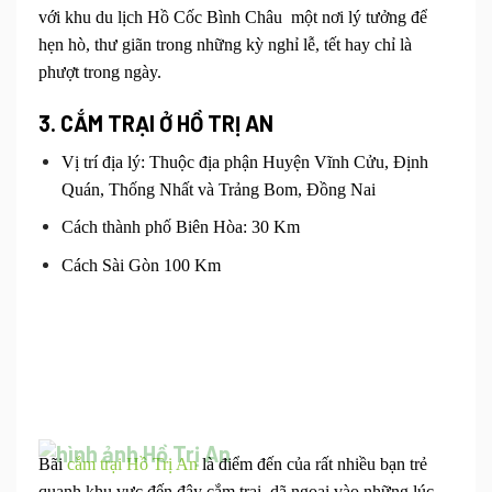
với
khu du lịch Hồ Cốc Bình Châu
một nơi lý tưởng để
hẹn hò, thư giãn trong những kỳ nghỉ lễ, tết hay chỉ là
phượt trong ngày.
3.
CẮM TRẠI Ở HỒ TRỊ AN
Vị trí địa lý: Thuộc địa phận Huyện Vĩnh Cửu, Định
Quán, Thống Nhất và Trảng Bom, Đồng Nai
Cách thành phố Biên Hòa: 30 Km
Cách Sài Gòn 100 Km
Bãi
cắm trại Hồ Trị An
là điểm đến của rất nhiều bạn trẻ
quanh khu vực đến đây cắm trại, dã ngoại vào những lúc