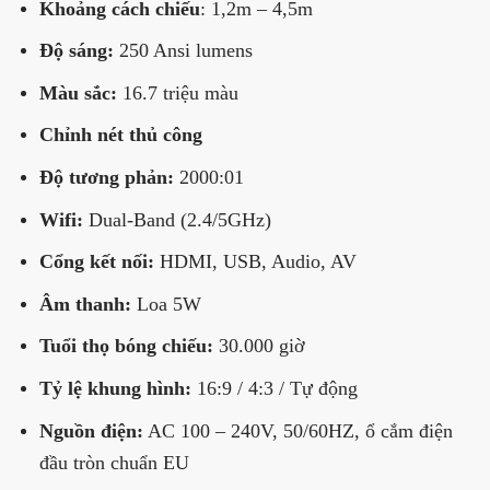
K
hoảng cách chiếu
: 1,2m – 4,5m
Độ sáng:
250 Ansi lumens
Màu sắc:
16.7 triệu màu
Chỉnh nét
thủ công
Độ tương phản:
2000:01
Wifi:
Dual-Band (2.4/5GHz)
Cổng kết nối
:
HDMI, USB, Audio, AV
Âm thanh
:
Loa 5W
Tuổi thọ
bóng chiếu
:
30.000 giờ
Tỷ lệ khung hình:
16:9 / 4:3 / Tự động
Nguồn điện:
AC 100 – 240V, 50/60HZ, ổ cắm điện
đầu tròn chuẩn EU