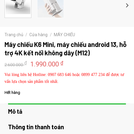
Trang chủ
/
Cửa hàng
/
MÁY CHIẾU
Máy chiếu K6 Mini, máy chiếu android 13, hỗ
trợ 4K kết nối không dây (M12)
Giá
Giá
₫
₫
1.990.000
2.600.000
gốc
hiện
Vui lòng liên hệ Hotline: 0907 683 646 hoặc 0899 477 234 để được tư
là:
tại
vấn lựa chọn sản phẩm tốt nhất.
2.600.000 ₫.
là:
1.990.000 ₫.
Hết hàng
Mô tả
Thông tin thanh toán