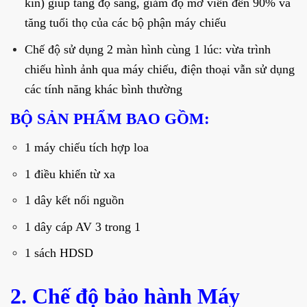
kín) giúp tăng độ sáng, giảm độ mờ viền đến 90% và
tăng tuổi thọ của các bộ phận máy chiếu
Chế độ sử dụng 2 màn hình cùng 1 lúc: vừa trình
chiếu hình ảnh qua máy chiếu, điện thoại vẫn sử dụng
các tính năng khác bình thường
BỘ SẢN PHẨM BAO GỒM:
1 máy chiếu tích hợp loa
1 điều khiến từ xa⁣
1 dây kết nối nguồn⁣
1 dây cáp AV 3 trong 1⁣
1 sách HDSD⁣
2. Chế độ bảo hành Máy