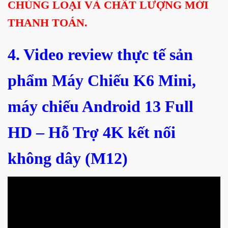
CHỦNG LOẠI VÀ CHẤT LƯỢNG MỚI
THANH TOÁN.
4. Video review thực tế sản
phẩm Máy Chiếu K6 Mini,
máy chiếu Android 13 Full
HD – Hỗ Trợ 4K kết nối
không dây (M12)