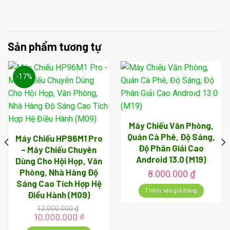
Sản phẩm tương tự
-17%
Máy Chiếu Văn Phòng,
Quán Cà Phê, Độ Sáng,
Máy Chiếu HP96M1 Pro
Độ Phân Giải Cao
– Máy Chiếu Chuyên
Android 13.0 (M19)
Dùng Cho Hội Họp, Văn
Phòng, Nhà Hàng Độ
á
8.000.000
₫
ện
Sáng Cao Tích Hợp Hệ
Thêm vào giỏ hàng
Điều Hành (M09)
12.000.000
₫
000.000 ₫.
Giá
Giá
10.000.000
₫
gốc
hiện