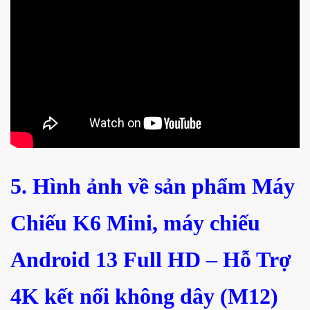
5. Hình ảnh về sản phẩm Máy
Chiếu K6 Mini, máy chiếu
Android 13 Full HD – Hỗ Trợ
4K kết nối không dây (M12)