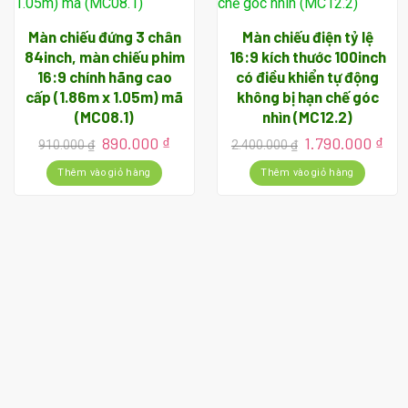
Màn chiếu đứng 3 chân
Màn chiếu điện tỷ lệ
84inch, màn chiếu phim
16:9 kích thước 100inch
16:9 chính hãng cao
có điều khiển tự động
cấp (1.86m x 1.05m) mã
không bị hạn chế góc
(MC08.1)
nhìn (MC12.2)
Giá
Giá
Giá
Giá
890.000
₫
1.790.000
₫
910.000
₫
2.400.000
₫
gốc
hiện
gốc
hiệ
là:
tại
là:
tại
Thêm vào giỏ hàng
Thêm vào giỏ hàng
910.000 ₫.
là:
2.400.000 ₫.
là:
890.000 ₫.
1.7