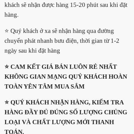
khách sẽ nhận được hàng 15-20 phút sau khi đặt
hàng.
⭐️ Quý khách ở xa sẽ nhận hàng qua đường
chuyển phát nhanh bưu điện, thời gian từ 1-2
ngày sau khi đặt hàng
⭐️ CAM KẾT GIÁ BÁN LUÔN RẺ NHẤT
KHÔNG GIAN MẠNG QUÝ KHÁCH HOÀN
TOÀN YÊN TÂM MUA SẮM
⭐️ QUÝ KHÁCH NHẬN HÀNG, KIỂM TRA
HÀNG ĐẦY ĐỦ ĐÚNG SỐ LƯỢNG CHỦNG
LOẠI VÀ CHẤT LƯỢNG MỚI THANH
TOÁN.