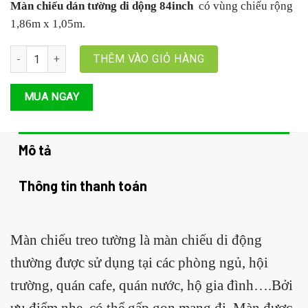
Màn chiếu dán tường di dộng 84inch
có vùng chiếu rộng
1,86m x 1,05m
.
Màn chiếu vải, màn chiếu ngoài trời gấp gọn di động 84inch, màn 
THÊM VÀO GIỎ HÀNG
MUA NGAY
Mô tả
Thông tin thanh toán
Màn chiếu treo tường là màn chiếu di động
thường được sử dụng tại các phòng ngủ, hội
trường, quán cafe, quán nước, hộ gia đình….Bởi
ưu điểm nhẹ, có thể gấp gọn mang đi. Màn được