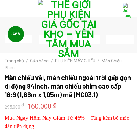
Skip
to
content
-46%
Trang chủ
/
Cửa hàng
/
PHỤ KIỆN MÁY CHIẾU
/
Màn Chiếu
Phim
Màn chiếu vải, màn chiếu ngoài trời gấp gọn
di động 84inch, màn chiếu phim cao cấp
16:9 (1,86m x 1,05m) mã (MC03.1)
Giá
Giá
₫
₫
160.000
295.000
gốc
hiện
Mua Ngay Hôm Nay Giảm Từ 46% –
Tặng kèm bộ móc
là:
tại
dán tiện dụng.
295.000 ₫.
là:
160.000 ₫.