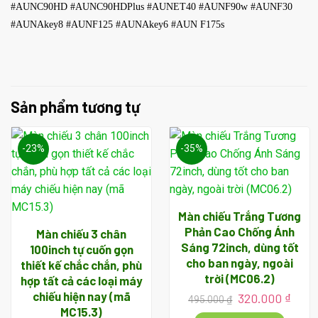
#AUNC90HD #AUNC90HDPlus #AUNET40 #AUNF90w #AUNF30
#AUNAkey8 #AUNF125 #AUNAkey6 #AUN F175s
Sản phẩm tương tự
-23%
-35%
Màn chiếu Trắng Tương
Phản Cao Chống Ánh
Màn chiếu 3 chân
Sáng 72inch, dùng tốt
100inch tự cuốn gọn
cho ban ngày, ngoài
thiết kế chắc chắn, phù
trời (MC06.2)
hợp tất cả các loại máy
chiếu hiện nay (mã
Giá
Giá
320.000
₫
495.000
₫
gốc
hiện
MC15.3)