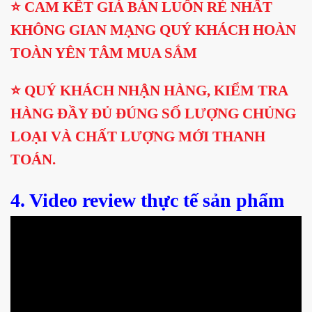
⭐️ CAM KẾT GIÁ BÁN LUÔN RẺ NHẤT
KHÔNG GIAN MẠNG QUÝ KHÁCH HOÀN
TOÀN YÊN TÂM MUA SẮM
⭐️ QUÝ KHÁCH NHẬN HÀNG, KIỂM TRA
HÀNG ĐẦY ĐỦ ĐÚNG SỐ LƯỢNG CHỦNG
LOẠI VÀ CHẤT LƯỢNG MỚI THANH
TOÁN.
4. Video review thực tế sản phẩm