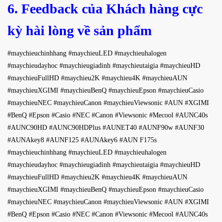
6. Feedback của Khách hàng cực
kỳ hài lòng về sản phẩm
#maychieuchinhhang #maychieuLED #maychieuhalogen
#maychieudayhoc #maychieugiadinh #maychieutaigia #maychieuHD
#maychieuFullHD #maychieu2K #maychieu4K #maychieuAUN
#maychieuXGIMI #maychieuBenQ #maychieuEpson #maychieuCasio
#maychieuNEC #maychieuCanon #maychieuViewsonic #AUN #XGIMI
#BenQ #Epson #Casio #NEC #Canon #Viewsonic #Mecool #AUNC40s
#AUNC90HD #AUNC90HDPlus #AUNET40 #AUNF90w #AUNF30
#AUNAkey8 #AUNF125 #AUNAkey6 #AUN F175s
#maychieuchinhhang #maychieuLED #maychieuhalogen
#maychieudayhoc #maychieugiadinh #maychieutaigia #maychieuHD
#maychieuFullHD #maychieu2K #maychieu4K #maychieuAUN
#maychieuXGIMI #maychieuBenQ #maychieuEpson #maychieuCasio
#maychieuNEC #maychieuCanon #maychieuViewsonic #AUN #XGIMI
#BenQ #Epson #Casio #NEC #Canon #Viewsonic #Mecool #AUNC40s