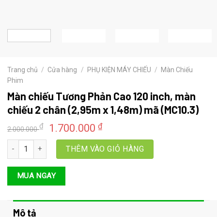
Trang chủ
/
Cửa hàng
/
PHỤ KIỆN MÁY CHIẾU
/
Màn Chiếu
Phim
Màn chiếu Tương Phản Cao 120 inch, màn
chiếu 2 chân (2,95m x 1,48m) mã (MC10.3)
Giá
Giá
₫
₫
1.700.000
2.000.000
gốc
hiện
Màn chiếu Tương Phản Cao 120 inch, màn chiếu 2 chân (2,95m x 
là:
tại
THÊM VÀO GIỎ HÀNG
2.000.000 ₫.
là:
1.700.000 ₫.
MUA NGAY
Mô tả