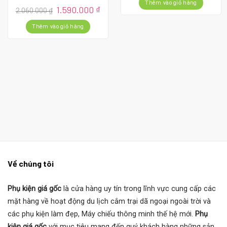
là:
tại
Thêm vào giỏ hàng
Giá
Giá
1.590.000
₫
2.060.000
₫
495.000 ₫.
là:
gốc
hiện
320.
là:
tại
Thêm vào giỏ hàng
2.060.000 ₫.
là:
1.590.000 ₫.
Về chúng tôi
Phụ kiện giá gốc
là cửa hàng uy tín trong lĩnh vực cung cấp các
mặt hàng về hoạt động du lịch cắm trại dã ngoại ngoài trời và
các phụ kiện làm đẹp, Máy chiếu thông minh thế hệ mới.
Phụ
kiện giá gốc
với mục tiêu mang đến quý khách hàng những sản