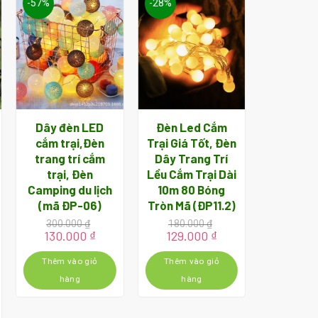
-57%
-28%
-48%
Dây đèn LED
Đèn Led Cắm
Ấm Đun
cắm trại,Đèn
Trại Giá Tốt, Đèn
Cắm Trại 
trang trí cắm
Dây Trang Trí
Dùng Ph
trại, Đèn
Lều Cắm Trại Dài
Cà Ph
Camping du lịch
10m 80 Bóng
NA1
(mã ĐP-06)
Tròn Mã (ĐP11.2)
570.0
Giá
299.
300.000
₫
180.000
₫
gốc
Giá
Giá
Giá
Giá
130.000
₫
129.000
₫
là:
gốc
hiện
gốc
hiện
Thêm v
570.0
là:
tại
là:
tại
Thêm vào giỏ
Thêm vào giỏ
hà
300.000 ₫.
là:
180.000 ₫.
là:
hàng
hàng
130.000 ₫.
129.000 ₫.
n