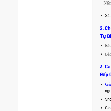
+ Nấc
Sản
2. C
Tự Đ
Bả
Bả
3. C
Gấp 
Gi
ngư
Sho
Gia