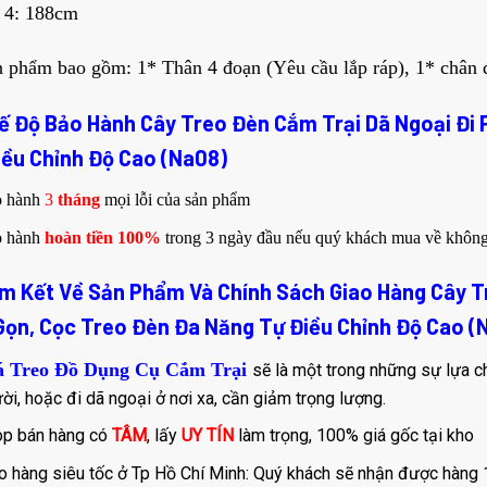
 4: 188cm
 phẩm bao gồm: 1* Thân 4 đoạn (Yêu cầu lắp ráp), 1* chân đ
hế Độ Bảo Hành Cây Treo Đèn Cắm Trại Dã Ngoại Đi
iều Chỉnh Độ Cao (Na08)
o hành
3
tháng
mọi lỗi của sản phẩm
o hành
hoàn tiền 100%
trong 3 ngày đầu nếu quý khách mua về không
am Kết Về Sản Phẩm Và Chính Sách Giao Hàng Cây T
Gọn, Cọc Treo Đèn Đa Năng Tự Điều Chỉnh Độ Cao (
á Treo Đồ Dụng Cụ Cắm Trại
sẽ là một trong những sự lựa ch
ời, hoặc đi dã ngoại ở nơi xa, cần giảm trọng lượng.
p bán hàng có
TÂM
, lấy
UY TÍN
làm trọng, 100% giá gốc tại kho
o hàng siêu tốc ở Tp Hồ Chí Minh: Quý khách sẽ nhận được hàng 