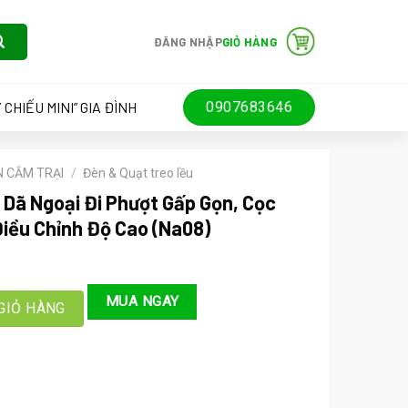
ĐĂNG NHẬP
GIỎ HÀNG
 CHIẾU MINI” GIA ĐÌNH
0907683646
N CẮM TRẠI
/
Đèn & Quạt treo lều
 Dã Ngoại Đi Phượt Gấp Gọn, Cọc
iều Chỉnh Độ Cao (Na08)
Đi Phượt Gấp Gọn, Cọc Treo Đèn Đa Năng Tự Điều Chỉnh Độ Cao (Na0
MUA NGAY
GIỎ HÀNG
000 ₫.