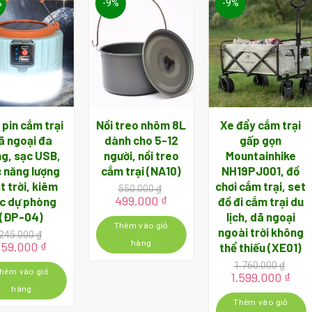
%
-9%
-9%
 pin cắm trại
Nồi treo nhôm 8L
Xe đẩy cắm trại
ã ngoại đa
dành cho 5-12
gấp gọn
g, sạc USB,
người, nồi treo
Mountainhike
 năng lượng
cắm trại (NA10)
NH19PJ001, đồ
t trời, kiêm
chơi cắm trại, set
550.000
₫
Giá
Giá
499.000
₫
c dự phòng
đồ đi cắm trại du
gốc
hiện
(ĐP-04)
lịch, dã ngoại
là:
tại
Thêm vào giỏ
ngoài trời không
245.000
₫
550.000 ₫.
là:
hàng
Giá
Giá
159.000
₫
thể thiếu (XE01)
499.000 ₫.
gốc
hiện
1.760.000
₫
à:
tại
hêm vào giỏ
Giá
Giá
1.599.000
₫
245.000 ₫.
là:
gốc
hiệ
hàng
159.000 ₫.
là:
tại
Thêm vào giỏ