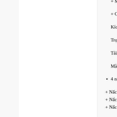
+ M
+ 
Kí
Tr
Tải
Mà
4 n
+ Nấc
+ Nấc
+ Nấc