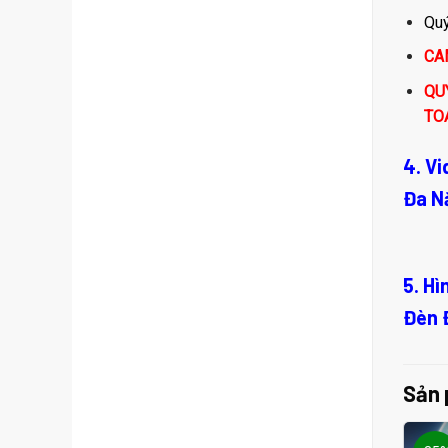
Quý
CA
QU
TO
4. V
Đa N
5. H
Đèn 
Sản 