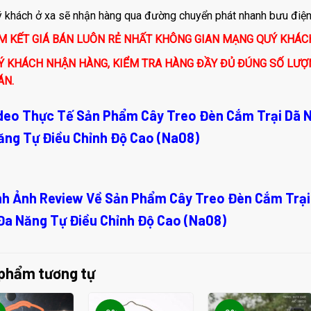
 khách ở xa sẽ nhận hàng qua đường chuyển phát nhanh bưu điện, 
M KẾT GIÁ BÁN LUÔN RẺ NHẤT KHÔNG GIAN MẠNG QUÝ KHÁ
Ý KHÁCH NHẬN HÀNG, KIỂM TRA HÀNG ĐẦY ĐỦ ĐÚNG SỐ LƯỢ
ÁN.
ideo Thực Tế Sản Phẩm Cây Treo Đèn Cắm Trại Dã N
ăng Tự Điều Chỉnh Độ Cao (Na08)
ình Ảnh Review Về Sản Phẩm Cây Treo Đèn Cắm Trại
Đa Năng Tự Điều Chỉnh Độ Cao (Na08)
phẩm tương tự