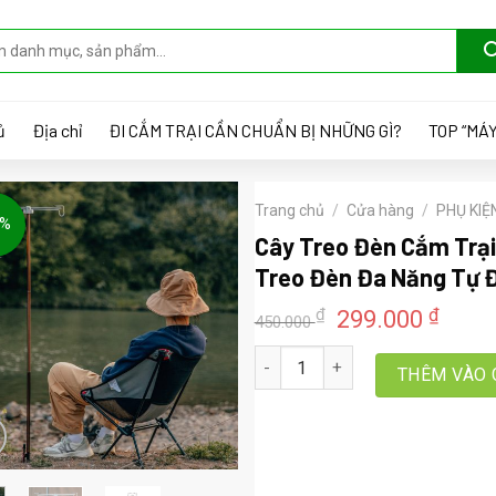
ủ
Địa chỉ
ĐI CẮM TRẠI CẦN CHUẨN BỊ NHỮNG GÌ?
TOP “MÁY
Trang chủ
/
Cửa hàng
/
PHỤ KIỆ
4%
Cây Treo Đèn Cắm Trại
Treo Đèn Đa Năng Tự Đ
Giá
Giá
₫
₫
299.000
450.000
gốc
hiện
Cây Treo Đèn Cắm Trại Dã Ngoại 
là:
tại
THÊM VÀO 
450.000 ₫.
là:
299.