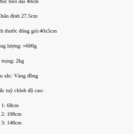
óc treo dài 40cm
Chân đinh 27.5cm
ch thước đóng gói:40x5cm
ọng lượng: ≈600g
 trọng: 2kg
u sắc: Vàng đồng
ấc tuỳ chỉnh độ cao:
 1: 68cm
 2: 108cm
 3: 148cm