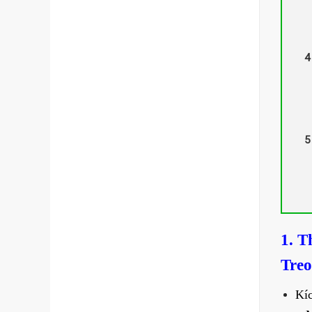
1. T
Tre
Kíc