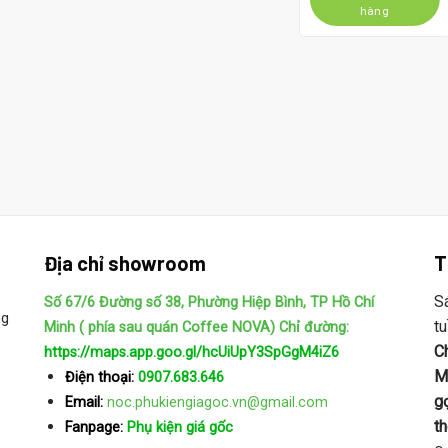
1.760.000 ₫.
là:
hàng
1.5
Địa chỉ showroom
T
S
Số 67/6 Đường số 38, Phường Hiệp Bình, TP Hồ Chí
ng
t
Minh ( phía sau quán Coffee NOVA)
Chỉ đường:
C
https://maps.app.goo.gl/hcUiUpY3SpGgM4iZ6
M
Điện thoại:
0907.683.646
gọ
Email:
noc.phukiengiagoc.vn@gmail.com
t
Fanpage:
Phụ kiện giá gốc