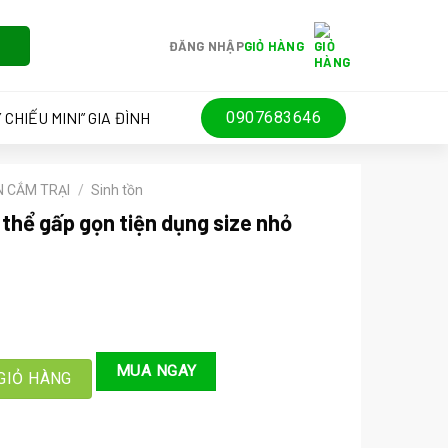
ĐĂNG NHẬP
GIỎ HÀNG
 CHIẾU MINI” GIA ĐÌNH
0907683646
N CẮM TRẠI
/
Sinh tồn
 thể gấp gọn tiện dụng size nhỏ
ọn tiện dụng size nhỏ (NA05) số lượng
MUA NGAY
000 ₫.
GIỎ HÀNG