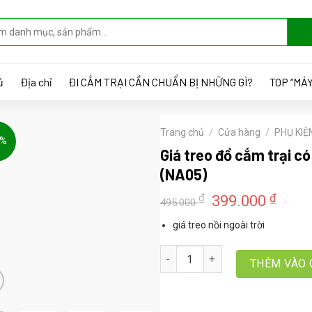
ủ
Địa chỉ
ĐI CẮM TRẠI CẦN CHUẨN BỊ NHỮNG GÌ?
TOP “MÁY
Trang chủ
/
Cửa hàng
/
PHỤ KIỆ
9%
Giá treo đồ cắm trại có
(NA05)
Giá
Giá
₫
₫
399.000
495.000
gốc
hiện
giá treo nồi ngoài trời
là:
tại
495.000 ₫.
là:
Giá treo đồ cắm trại có thể gấp g
399.
THÊM VÀO 