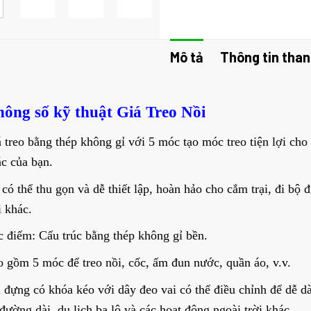
Mô tả
Thông tin than
hông số kỹ thuật Giá Treo Nồi
 treo bằng thép không gỉ với 5 móc tạo móc treo tiện lợi cho
c của bạn.
có thể thu gọn và dễ thiết lập, hoàn hảo cho cắm trại, đi bộ 
i khác.
 điểm: Cấu trúc bằng thép không gỉ bền.
 gồm 5 móc để treo nồi, cốc, ấm đun nước, quần áo, v.v.
 đựng có khóa kéo với dây đeo vai có thể điều chỉnh để dễ dàn
đường dài, du lịch ba lô và các hoạt động ngoài trời khác.