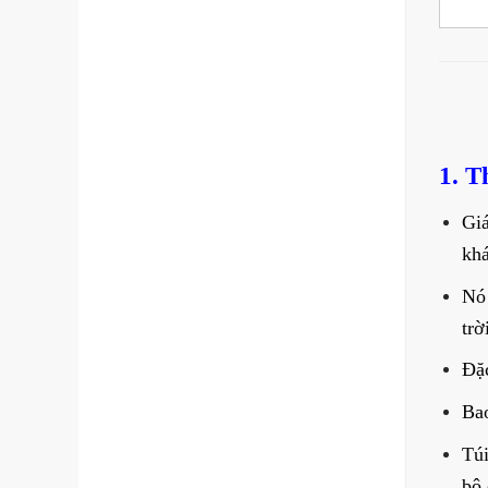
1. T
Giá
khá
Nó 
trờ
Đặc
Bao
Túi
bộ 