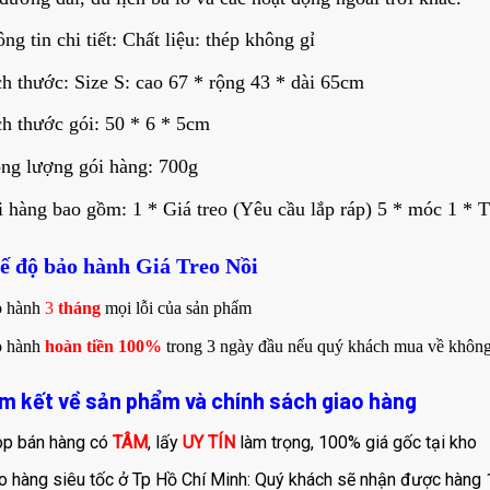
ng tin chi tiết: Chất liệu: thép không gỉ
h thước: Size S: cao 67 * rộng 43 * dài 65cm
h thước gói: 50 * 6 * 5cm
ng lượng gói hàng: 700g
 hàng bao gồm: 1 * Giá treo (Yêu cầu lắp ráp) 5 * móc 1 * 
hế độ bảo hành Giá Treo Nồi
o hành
3
tháng
mọi lỗi của sản phẩm
o hành
hoàn tiền 100%
trong 3 ngày đầu nếu quý khách mua về không
am kết về sản phẩm và chính sách giao hàng
p bán hàng có
TÂM
, lấy
UY TÍN
làm trọng, 100% giá gốc tại kho
o hàng siêu tốc ở Tp Hồ Chí Minh: Quý khách sẽ nhận được hàng 