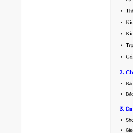
Thô
Kíc
Kíc
Trọ
Gói
2. C
Bả
Bả
3. C
Sho
Gia