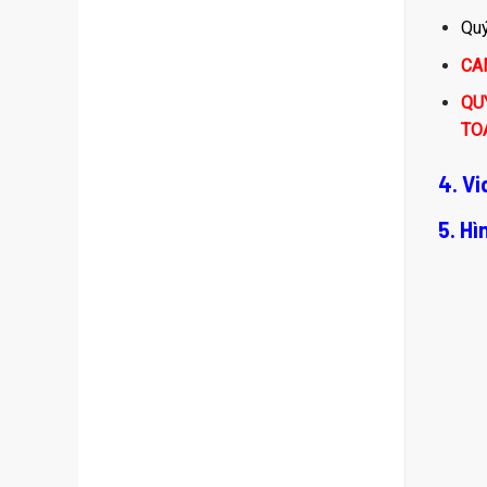
Quý
CA
QU
TO
4. V
5. H