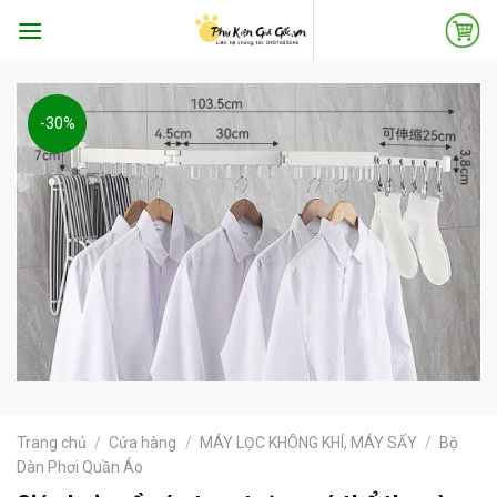
Skip
to
content
-30%
Trang chủ
/
Cửa hàng
/
MÁY LỌC KHÔNG KHÍ, MÁY SẤY
/
Bộ
Dàn Phơi Quần Áo