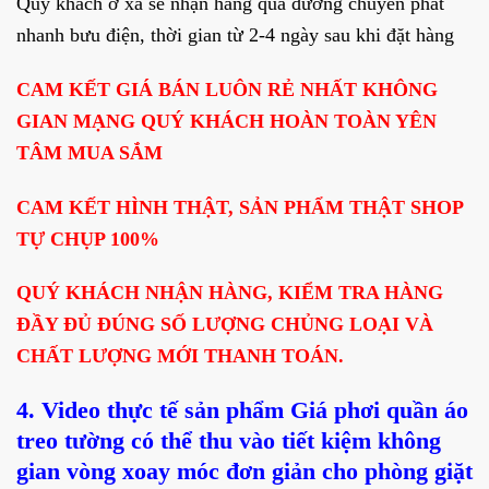
Quý khách ở xa sẽ nhận hàng qua đường chuyển phát
nhanh bưu điện, thời gian từ 2-4 ngày sau khi đặt hàng
CAM KẾT GIÁ BÁN LUÔN RẺ NHẤT KHÔNG
GIAN MẠNG QUÝ KHÁCH HOÀN TOÀN YÊN
TÂM MUA SẮM
CAM KẾT HÌNH THẬT, SẢN PHẨM THẬT SHOP
TỰ CHỤP 100%
QUÝ KHÁCH NHẬN HÀNG, KIỂM TRA HÀNG
ĐẦY ĐỦ ĐÚNG SỐ LƯỢNG CHỦNG LOẠI VÀ
CHẤT LƯỢNG MỚI THANH TOÁN.
4. Video thực tế
sản phẩm
Giá phơi quần áo
treo tường có thể thu vào tiết kiệm không
gian vòng xoay móc đơn giản cho phòng giặt