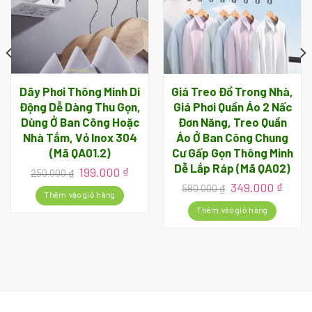
Dây Phơi Thông Minh Di
Giá Treo Đồ Trong Nhà,
Động Dễ Dàng Thu Gọn,
Giá Phơi Quần Áo 2 Nấc
n
Dùng Ở Ban Công Hoặc
Đơn Năng, Treo Quần
Nhà Tắm, Vỏ Inox 304
Áo Ở Ban Công Chung
(Mã QA01.2)
Cư Gấp Gọn Thông Minh
000 ₫.
Dễ Lắp Ráp (Mã QA02)
Giá
Giá
199.000
₫
250.000
₫
gốc
hiện
Giá
Giá
349.000
₫
580.000
₫
là:
tại
Thêm vào giỏ hàng
gốc
hiện
250.000 ₫.
là:
là:
tại
Thêm vào giỏ hàng
199.000 ₫.
580.000 ₫.
là:
349.0