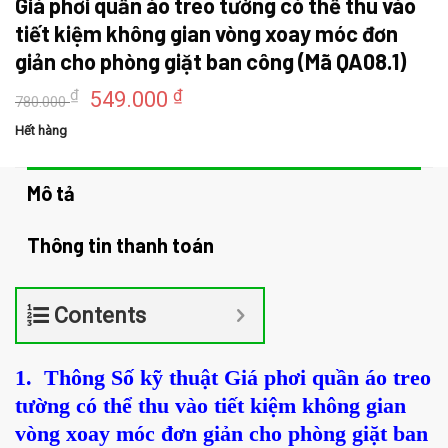
Giá phơi quần áo treo tường có thể thu vào
tiết kiệm không gian vòng xoay móc đơn
giản cho phòng giặt ban công (Mã QA08.1)
Giá
Giá
₫
₫
549.000
780.000
gốc
hiện
Hết hàng
là:
tại
780.000 ₫.
là:
549.000 ₫.
Mô tả
Thông tin thanh toán
Contents
1. Thông Số kỹ thuật Giá phơi quần áo treo
tường có thể thu vào tiết kiệm không gian
vòng xoay móc đơn giản cho phòng giặt ban