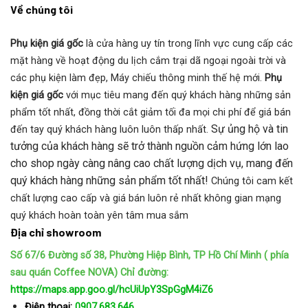
Về chúng tôi
Phụ kiện giá gốc
là cửa hàng uy tín trong lĩnh vực cung cấp các
mặt hàng về hoạt động du lịch cắm trại dã ngoại ngoài trời và
các phụ kiện làm đẹp, Máy chiếu thông minh thế hệ mới.
Phụ
kiện giá gốc
với mục tiêu mang đến quý khách hàng những sản
phẩm tốt nhất, đồng thời cắt giảm tối đa mọi chi phí để giá bán
Sự ủng hộ và tin
đến tay quý khách hàng luôn luôn thấp nhất.
tưởng của khách hàng sẽ trở thành nguồn cảm hứng lớn lao
cho shop ngày càng nâng cao chất lượng dịch vụ, mang đến
quý khách hàng những sản phẩm tốt nhất!
Chúng tôi cam kết
chất lượng cao cấp và giá bán luôn rẻ nhất không gian mạng
quý khách hoàn toàn yên tâm mua sắm
Địa chỉ showroom
Số 67/6 Đường số 38, Phường Hiệp Bình, TP Hồ Chí Minh ( phía
sau quán Coffee NOVA)
Chỉ đường:
https://maps.app.goo.gl/hcUiUpY3SpGgM4iZ6
Điện thoại:
0907.683.646