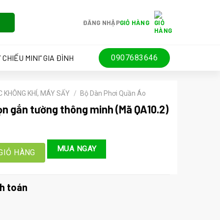
ĐĂNG NHẬP
GIỎ HÀNG
 CHIẾU MINI” GIA ĐÌNH
0907683646
 KHÔNG KHÍ, MÁY SẤY
/
Bộ Dàn Phơi Quần Áo
ọn gắn tường thông minh (Mã QA10.2)
ờng thông minh (Mã QA10.2) số lượng
MUA NGAY
GIỎ HÀNG
000 ₫.
h toán