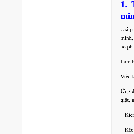
1. 
min
Giá p
minh,
áo ph
Làm b
Việc l
Ứng d
giặt, 
– Kíc
– Kết