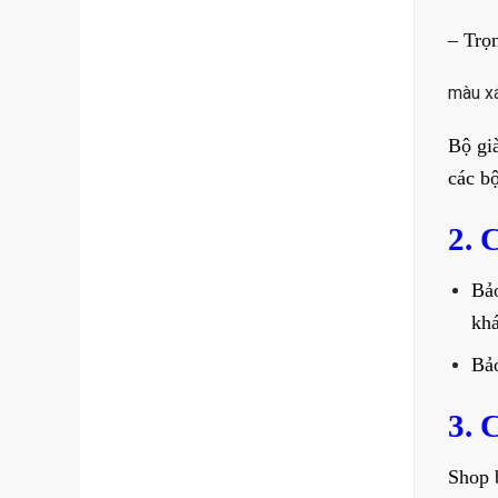
– Trọ
màu x
Bộ gi
các b
2. 
Bả
khá
Bả
3. 
Shop 