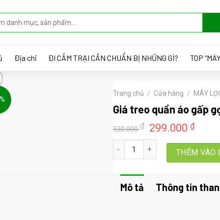
ủ
Địa chỉ
ĐI CẮM TRẠI CẦN CHUẨN BỊ NHỮNG GÌ?
TOP “MÁY
Trang chủ
/
Cửa hàng
/
MÁY LỌC
4%
Giá treo quần áo gấp g
Giá
Giá
₫
₫
299.000
530.000
gốc
hiện
Giá treo quần áo gấp gọn gắn tư
là:
tại
THÊM VÀO 
530.000 ₫.
là:
299.
Mô tả
Thông tin than