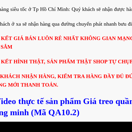
hàng siêu tốc ở Tp Hồ Chí Minh: Quý khách sẽ nhận được hàn
hách ở xa sẽ nhận hàng qua đường chuyển phát nhanh bưu điện
 KẾT GIÁ BÁN LUÔN RẺ NHẤT KHÔNG GIAN MẠN
 SẮM
KẾT HÌNH THẬT, SẢN PHẨM THẬT SHOP TỰ CHỤP
 KHÁCH NHẬN HÀNG, KIỂM TRA HÀNG ĐẦY ĐỦ Đ
NG MỚI THANH TOÁN.
Video thực tế
sản phẩm
Giá treo quầ
ng minh (Mã QA10.2)