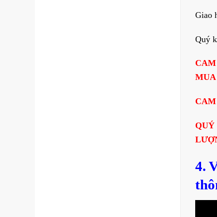
Giao 
Quý k
CAM
MUA
CAM 
QUÝ
LƯỢ
4. 
thô