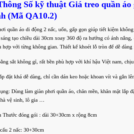
Thông Số kỹ thuật Giá treo quần áo
h (Mã QA10.2)
hơi quần áo di động 2 nấc, uốn, gấp gọn giúp tiết kiệm không
 sáng tạo chiều dài 30cm xoay 360 độ ra hướng có ánh nắng, đ
ù hợp với từng không gian. Thiết kế khoét lỗ tròn để dễ dàn
ằng sắt không gỉ, rất bền phù hợp với khí hậu Việt nam, chịu
ắp đặt khá dễ dàng, chỉ cần dán keo hoặc khoan vít và gắn lê
ụng: Dùng làm giàn phơi quần áo, chăn mền, khăn mặt lắp đ
nhà vệ sinh, lô gia …
h Thước đóng gói : dài 30+30cm x rộng 8cm
 cấu 2 nấc: 30+30cm