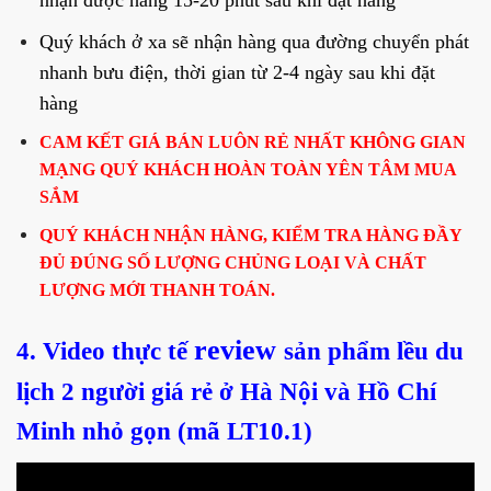
nhận được hàng 15-20 phút sau khi đặt hàng
Quý khách ở xa sẽ nhận hàng qua đường chuyển phát
nhanh bưu điện, thời gian từ 2-4 ngày sau khi đặt
hàng
CAM KẾT GIÁ BÁN LUÔN RẺ NHẤT KHÔNG GIAN
MẠNG QUÝ KHÁCH HOÀN TOÀN YÊN TÂM MUA
SẮM
QUÝ KHÁCH NHẬN HÀNG, KIỂM TRA HÀNG ĐẦY
ĐỦ ĐÚNG SỐ LƯỢNG CHỦNG LOẠI VÀ CHẤT
LƯỢNG MỚI THANH TOÁN.
review
4. Video thực tế
sản phẩm lều du
lịch 2 người giá rẻ ở Hà Nội và Hồ Chí
Minh nhỏ gọn (mã LT10.1)