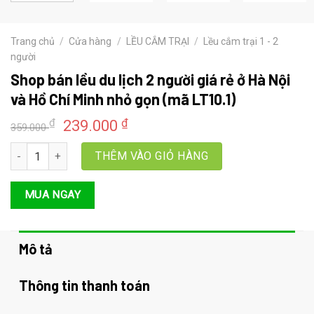
Trang chủ
/
Cửa hàng
/
LỀU CẮM TRẠI
/
Lều cắm trại 1 - 2
người
Shop bán lều du lịch 2 người giá rẻ ở Hà Nội
và Hồ Chí Minh nhỏ gọn (mã LT10.1)
Giá
Giá
₫
₫
239.000
359.000
gốc
hiện
Shop bán lều du lịch 2 người giá rẻ ở Hà Nội và Hồ Chí Minh nhỏ gọ
là:
tại
THÊM VÀO GIỎ HÀNG
359.000 ₫.
là:
239.000 ₫.
MUA NGAY
Mô tả
Thông tin thanh toán