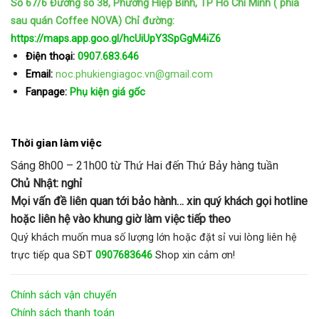
Số 67/6 Đường số 38, Phường Hiệp Bình, TP Hồ Chí Minh ( phía
sau quán Coffee NOVA)
Chỉ đường:
https://maps.app.goo.gl/hcUiUpY3SpGgM4iZ6
Điện thoại:
0907.683.646
Email:
noc.phukiengiagoc.vn@gmail.com
Fanpage:
Phụ kiện giá gốc
Thời gian làm việc
Sáng 8h00 – 21h00 từ Thứ Hai đến Thứ Bảy hàng tuần
Chủ Nhật: nghỉ
Mọi vấn đề liên quan tới bảo hành… xin quý khách gọi hotline
hoặc liên hệ vào khung giờ làm việc tiếp theo
Quý khách muốn mua số lượng lớn hoặc đặt sỉ vui lòng liên hệ
trực tiếp qua SĐT
0907683646
Shop xin cảm ơn!
Chính sách vận chuyển
Chính sách thanh toán