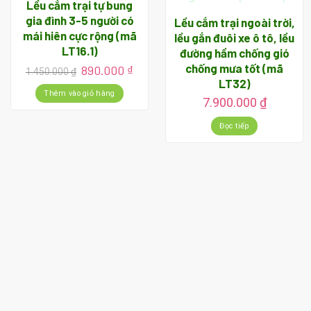
Lều cắm trại tự bung
gia đình 3-5 người có
Lều cắm trại ngoài trời,
mái hiên cực rộng (mã
lều gắn đuôi xe ô tô, lều
LT16.1)
đường hầm chống gió
chống mưa tốt (mã
Giá
Giá
890.000
₫
1.450.000
₫
gốc
hiện
LT32)
là:
tại
Thêm vào giỏ hàng
7.900.000
₫
1.450.000 ₫.
là:
890.000 ₫.
Đọc tiếp