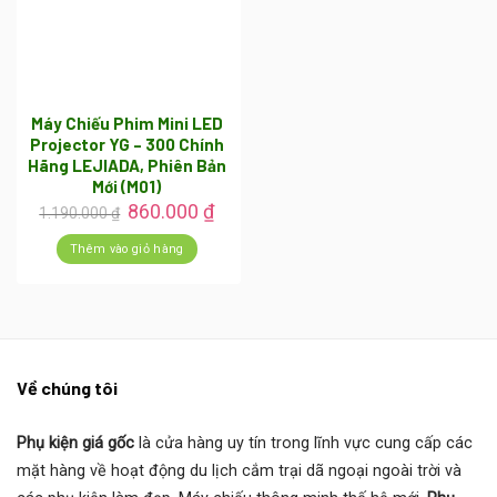
Máy Chiếu Phim Mini LED
Projector YG – 300 Chính
Hãng LEJIADA, Phiên Bản
Mới (M01)
Giá
Giá
860.000
₫
1.190.000
₫
gốc
hiện
là:
tại
Thêm vào giỏ hàng
1.190.000 ₫.
là:
860.000 ₫.
Về chúng tôi
Phụ kiện giá gốc
là cửa hàng uy tín trong lĩnh vực cung cấp các
mặt hàng về hoạt động du lịch cắm trại dã ngoại ngoài trời và