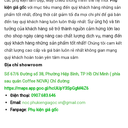
các phụ kiện làm đẹp, Máy chiếu thông minh thế hệ mới.
Phụ
kiện giá gốc
với mục tiêu mang đến quý khách hàng những sản
phẩm tốt nhất, đồng thời cắt giảm tối đa mọi chi phí để giá bán
Sự ủng hộ và tin
đến tay quý khách hàng luôn luôn thấp nhất.
tưởng của khách hàng sẽ trở thành nguồn cảm hứng lớn lao
cho shop ngày càng nâng cao chất lượng dịch vụ, mang đến
quý khách hàng những sản phẩm tốt nhất!
Chúng tôi cam kết
chất lượng cao cấp và giá bán luôn rẻ nhất không gian mạng
quý khách hoàn toàn yên tâm mua sắm
Địa chỉ showroom
Số 67/6 Đường số 38, Phường Hiệp Bình, TP Hồ Chí Minh ( phía
sau quán Coffee NOVA)
Chỉ đường:
https://maps.app.goo.gl/hcUiUpY3SpGgM4iZ6
Điện thoại:
0907.683.646
Email:
noc.phukiengiagoc.vn@gmail.com
Fanpage:
Phụ kiện giá gốc