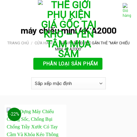
Skip
to
content
máy chiếu mini 4K A2000
TRANG CHỦ
/
CỬA HÀNG
/
SẢN PHẨM ĐƯỢC GẮN THẺ “MÁY CHIẾU
MINI 4K A2000”
PHÂN LOẠI SẢN PHẨM
-22%