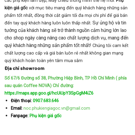
các phụ kiện làm đẹp, Máy chiếu thông minh thế hệ mới.
Phụ
kiện giá gốc
với mục tiêu mang đến quý khách hàng những sản
phẩm tốt nhất, đồng thời cắt giảm tối đa mọi chi phí để giá bán
Sự ủng hộ và tin
đến tay quý khách hàng luôn luôn thấp nhất.
tưởng của khách hàng sẽ trở thành nguồn cảm hứng lớn lao
cho shop ngày càng nâng cao chất lượng dịch vụ, mang đến
quý khách hàng những sản phẩm tốt nhất!
Chúng tôi cam kết
chất lượng cao cấp và giá bán luôn rẻ nhất không gian mạng
quý khách hoàn toàn yên tâm mua sắm
Địa chỉ showroom
Số 67/6 Đường số 38, Phường Hiệp Bình, TP Hồ Chí Minh ( phía
sau quán Coffee NOVA)
Chỉ đường:
https://maps.app.goo.gl/hcUiUpY3SpGgM4iZ6
Điện thoại:
0907.683.646
Email:
noc.phukiengiagoc.vn@gmail.com
Fanpage:
Phụ kiện giá gốc