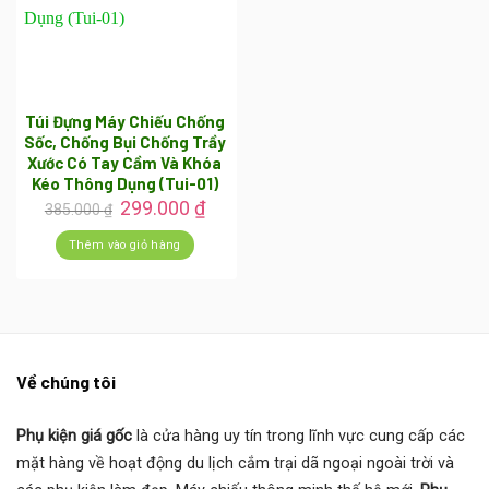
Túi Đựng Máy Chiếu Chống
Sốc, Chống Bụi Chống Trầy
Xước Có Tay Cầm Và Khóa
Kéo Thông Dụng (Tui-01)
Giá
Giá
299.000
₫
385.000
₫
gốc
hiện
là:
tại
Thêm vào giỏ hàng
385.000 ₫.
là:
299.000 ₫.
Về chúng tôi
Phụ kiện giá gốc
là cửa hàng uy tín trong lĩnh vực cung cấp các
mặt hàng về hoạt động du lịch cắm trại dã ngoại ngoài trời và