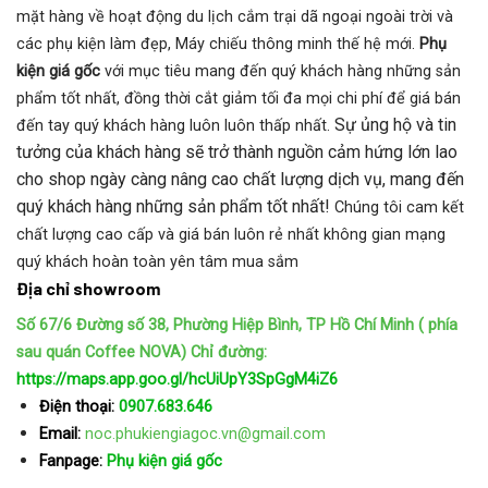
mặt hàng về hoạt động du lịch cắm trại dã ngoại ngoài trời và
các phụ kiện làm đẹp, Máy chiếu thông minh thế hệ mới.
Phụ
kiện giá gốc
với mục tiêu mang đến quý khách hàng những sản
phẩm tốt nhất, đồng thời cắt giảm tối đa mọi chi phí để giá bán
Sự ủng hộ và tin
đến tay quý khách hàng luôn luôn thấp nhất.
tưởng của khách hàng sẽ trở thành nguồn cảm hứng lớn lao
cho shop ngày càng nâng cao chất lượng dịch vụ, mang đến
quý khách hàng những sản phẩm tốt nhất!
Chúng tôi cam kết
chất lượng cao cấp và giá bán luôn rẻ nhất không gian mạng
quý khách hoàn toàn yên tâm mua sắm
Địa chỉ showroom
Số 67/6 Đường số 38, Phường Hiệp Bình, TP Hồ Chí Minh ( phía
sau quán Coffee NOVA)
Chỉ đường:
https://maps.app.goo.gl/hcUiUpY3SpGgM4iZ6
Điện thoại:
0907.683.646
Email:
noc.phukiengiagoc.vn@gmail.com
Fanpage:
Phụ kiện giá gốc