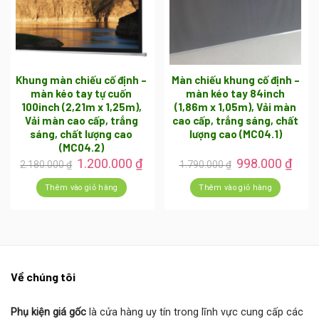
Khung màn chiếu cố định –
Màn chiếu khung cố định –
màn kéo tay tự cuốn
màn kéo tay 84inch
100inch (2,21m x 1,25m),
(1,86m x 1,05m), Vải màn
Vải màn cao cấp, trắng
cao cấp, trắng sáng, chất
sáng, chất lượng cao
lượng cao (MC04.1)
(MC04.2)
Giá
Giá
Giá
Giá
1.200.000
₫
998.000
₫
2.180.000
₫
1.790.000
₫
gốc
hiện
gốc
hiện
là:
tại
là:
tại
Thêm vào giỏ hàng
Thêm vào giỏ hàng
2.180.000 ₫.
là:
1.790.000 ₫.
là:
1.200.000 ₫.
998.
Về chúng tôi
Phụ kiện giá gốc
là cửa hàng uy tín trong lĩnh vực cung cấp các