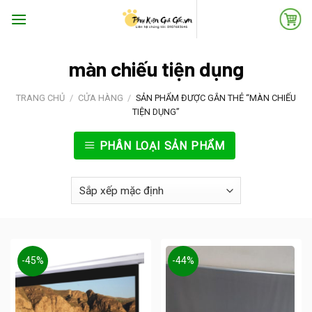
Skip
to
content
màn chiếu tiện dụng
TRANG CHỦ
/
CỬA HÀNG
/
SẢN PHẨM ĐƯỢC GẮN THẺ “MÀN CHIẾU
TIỆN DỤNG”
PHÂN LOẠI SẢN PHẨM
-45%
-44%