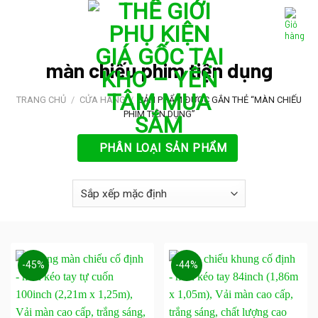
Skip
to
content
màn chiếu phim tiện dụng
TRANG CHỦ
/
CỬA HÀNG
/
SẢN PHẨM ĐƯỢC GẮN THẺ “MÀN CHIẾU
PHIM TIỆN DỤNG”
PHÂN LOẠI SẢN PHẨM
-45%
-44%