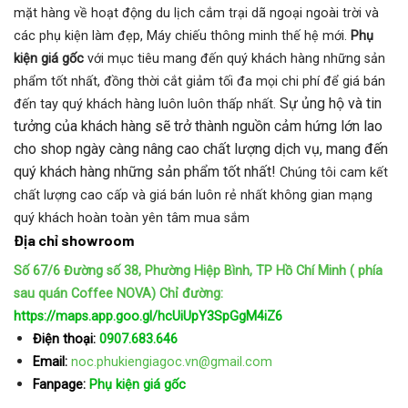
mặt hàng về hoạt động du lịch cắm trại dã ngoại ngoài trời và
các phụ kiện làm đẹp, Máy chiếu thông minh thế hệ mới.
Phụ
kiện giá gốc
với mục tiêu mang đến quý khách hàng những sản
phẩm tốt nhất, đồng thời cắt giảm tối đa mọi chi phí để giá bán
Sự ủng hộ và tin
đến tay quý khách hàng luôn luôn thấp nhất.
tưởng của khách hàng sẽ trở thành nguồn cảm hứng lớn lao
cho shop ngày càng nâng cao chất lượng dịch vụ, mang đến
quý khách hàng những sản phẩm tốt nhất!
Chúng tôi cam kết
chất lượng cao cấp và giá bán luôn rẻ nhất không gian mạng
quý khách hoàn toàn yên tâm mua sắm
Địa chỉ showroom
Số 67/6 Đường số 38, Phường Hiệp Bình, TP Hồ Chí Minh ( phía
sau quán Coffee NOVA)
Chỉ đường:
https://maps.app.goo.gl/hcUiUpY3SpGgM4iZ6
Điện thoại:
0907.683.646
Email:
noc.phukiengiagoc.vn@gmail.com
Fanpage:
Phụ kiện giá gốc