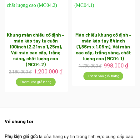
Khung màn chiếu cố định –
Màn chiếu khung cố định –
màn kéo tay tự cuốn
màn kéo tay 84inch
100inch (2,21m x 1,25m),
(1,86m x 1,05m), Vải màn
Vải màn cao cấp, trắng
cao cấp, trắng sáng, chất
sáng, chất lượng cao
lượng cao (MC04.1)
(MC04.2)
Giá
Giá
998.000
₫
1.790.000
₫
gốc
hiện
Giá
Giá
1.200.000
₫
2.180.000
₫
là:
tại
gốc
hiện
Thêm vào giỏ hàng
1.790.000 ₫.
là:
là:
tại
Thêm vào giỏ hàng
998.
2.180.000 ₫.
là:
1.200.000 ₫.
Về chúng tôi
Phụ kiện giá gốc
là cửa hàng uy tín trong lĩnh vực cung cấp các