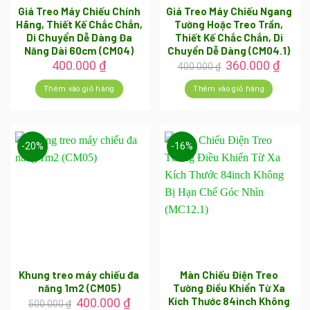
Giá Treo Máy Chiếu Chính
Giá Treo Máy Chiếu Ngang
Hãng, Thiết Kế Chắc Chắn,
Tường Hoặc Treo Trần,
Di Chuyển Dễ Dàng Đa
Thiết Kế Chắc Chắn, Di
Năng Dài 60cm (CM04)
Chuyển Dễ Dàng (CM04.1)
Giá
Giá
400.000
₫
360.000
₫
400.000
₫
gốc
hiện
là:
tại
Thêm vào giỏ hàng
Thêm vào giỏ hàng
400.000 ₫.
là:
360.0
-20%
-16%
Khung treo máy chiếu đa
Màn Chiếu Điện Treo
năng 1m2 (CM05)
Tường Điều Khiển Từ Xa
Kích Thước 84inch Không
Giá
Giá
400.000
₫
500.000
₫