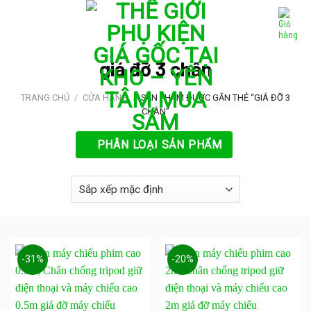
Skip
to
content
giá đỡ 3 chân
TRANG CHỦ
/
CỬA HÀNG
/
SẢN PHẨM ĐƯỢC GẮN THẺ “GIÁ ĐỠ 3
CHÂN”
PHÂN LOẠI SẢN PHẨM
-31%
-20%