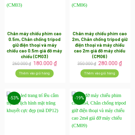
Chân máy chiếu phim cao
Chân máy chiếu phim cao
0.5m, Chân chống tripod
2m, Chân chống tripod giữ
giữ điện thoại và máy
điện thoại và máy chiếu
chiếu cao 0.5m giá đỡ máy
cao 2m giá đỡ máy chiếu
chiếu (CM03)
(CM06)
Giá
Giá
Giá
Giá
180.000
₫
280.000
₫
260.000
₫
350.000
₫
gốc
hiện
gốc
hiện
là:
tại
là:
tại
Thêm vào giỏ hàng
Thêm vào giỏ hàng
260.000 ₫.
là:
350.000 ₫.
là:
180.000 ₫.
280.0
-53%
-19%