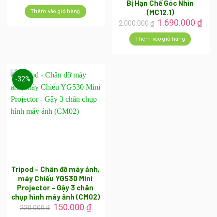
gốc
hiện
Bị Hạn Chế Góc Nhìn
là:
tại
(MC12.1)
Thêm vào giỏ hàng
500.000 ₫.
là:
Giá
Giá
1.690.000
₫
2.000.000
₫
400.000 ₫.
gốc
hiệ
là:
tại
Thêm vào giỏ hàng
2.000.000 ₫.
là:
1.69
-32%
Tripod – Chân đỡ máy ảnh,
máy Chiếu YG530 Mini
Projector – Gậy 3 chân
chụp hình máy ảnh (CM02)
Giá
Giá
150.000
₫
220.000
₫
gốc
hiện