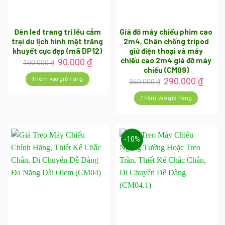
Đèn led trang trí lều cắm
Giá đỡ máy chiếu phim cao
trại du lịch hình mặt trăng
2m4, Chân chống tripod
khuyết cực đẹp (mã DP12)
giữ điện thoại và máy
chiếu cao 2m4 giá đỡ máy
Giá
Giá
90.000
₫
190.000
₫
gốc
hiện
chiếu (CM09)
là:
tại
Giá
Giá
Thêm vào giỏ hàng
290.000
₫
360.000
₫
190.000 ₫.
là:
gốc
hiện
90.000 ₫.
là:
tại
Thêm vào giỏ hàng
360.000 ₫.
là:
290.0
-10%