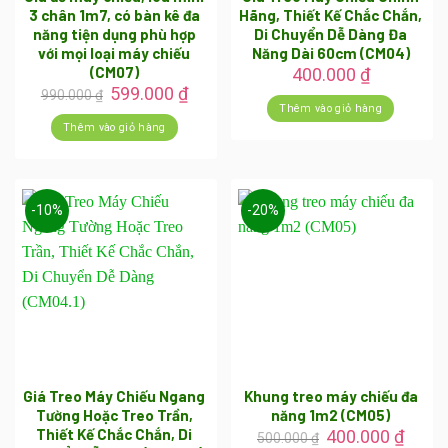
3 chân 1m7, có bàn kê đa
Hãng, Thiết Kế Chắc Chắn,
năng tiện dụng phù hợp
Di Chuyển Dễ Dàng Đa
với mọi loại máy chiếu
Năng Dài 60cm (CM04)
(CM07)
400.000
₫
Giá
Giá
599.000
₫
990.000
₫
gốc
hiện
Thêm vào giỏ hàng
là:
tại
Thêm vào giỏ hàng
990.000 ₫.
là:
599.000 ₫.
-10%
-20%
Giá Treo Máy Chiếu Ngang
Khung treo máy chiếu đa
Tường Hoặc Treo Trần,
năng 1m2 (CM05)
Thiết Kế Chắc Chắn, Di
Giá
Giá
400.000
₫
500.000
₫