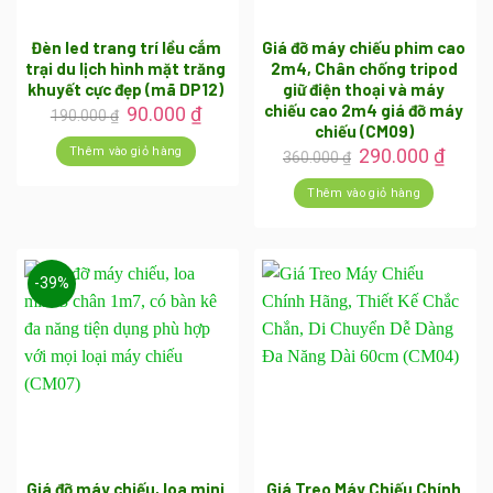
Đèn led trang trí lều cắm
Giá đỡ máy chiếu phim cao
trại du lịch hình mặt trăng
2m4, Chân chống tripod
khuyết cực đẹp (mã DP12)
giữ điện thoại và máy
chiếu cao 2m4 giá đỡ máy
Giá
Giá
90.000
₫
190.000
₫
gốc
hiện
chiếu (CM09)
là:
tại
Giá
Giá
Thêm vào giỏ hàng
290.000
₫
360.000
₫
190.000 ₫.
là:
gốc
hiện
90.000 ₫.
là:
tại
Thêm vào giỏ hàng
360.000 ₫.
là:
290.0
-39%
Giá đỡ máy chiếu, loa mini
Giá Treo Máy Chiếu Chính