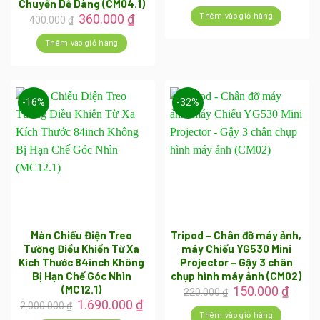
gốc
hiện
Chuyển Dễ Dàng (CM04.1)
là:
tại
Giá
Giá
Thêm vào giỏ hàng
360.000
₫
400.000
₫
500.000 ₫.
là:
gốc
hiện
400.0
là:
tại
Thêm vào giỏ hàng
400.000 ₫.
là:
360.000 ₫.
-16%
-32%
Màn Chiếu Điện Treo
Tripod – Chân đỡ máy ảnh,
Tường Điều Khiển Từ Xa
máy Chiếu YG530 Mini
Kích Thước 84inch Không
Projector – Gậy 3 chân
Bị Hạn Chế Góc Nhìn
chụp hình máy ảnh (CM02)
(MC12.1)
Giá
Giá
150.000
₫
220.000
₫
gốc
hiện
Giá
Giá
1.690.000
₫
2.000.000
₫
là:
tại
gốc
hiện
Thêm vào giỏ hàng