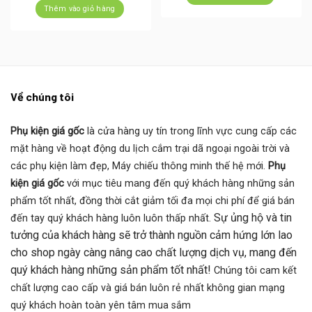
220.000 ₫.
là:
là:
tại
Thêm vào giỏ hàng
150.0
2.000.000 ₫.
là:
1.690.000 ₫.
Về chúng tôi
Phụ kiện giá gốc
là cửa hàng uy tín trong lĩnh vực cung cấp các
mặt hàng về hoạt động du lịch cắm trại dã ngoại ngoài trời và
các phụ kiện làm đẹp, Máy chiếu thông minh thế hệ mới.
Phụ
kiện giá gốc
với mục tiêu mang đến quý khách hàng những sản
phẩm tốt nhất, đồng thời cắt giảm tối đa mọi chi phí để giá bán
Sự ủng hộ và tin
đến tay quý khách hàng luôn luôn thấp nhất.
tưởng của khách hàng sẽ trở thành nguồn cảm hứng lớn lao
cho shop ngày càng nâng cao chất lượng dịch vụ, mang đến
quý khách hàng những sản phẩm tốt nhất!
Chúng tôi cam kết
chất lượng cao cấp và giá bán luôn rẻ nhất không gian mạng
quý khách hoàn toàn yên tâm mua sắm