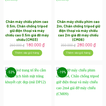
Chân máy chiếu phim cao
Chân máy chiếu phim cao
0.5m, Chân chống tripod
2m, Chân chống tripod giữ
giữ điện thoại và máy
điện thoại và máy chiếu
chiếu cao 0.5m giá đỡ máy
cao 2m giá đỡ máy chiếu
chiếu (CM03)
(CM06)
Giá
Giá
Giá
Giá
180.000
₫
280.000
₫
260.000
₫
350.000
₫
gốc
hiện
gốc
hiện
là:
tại
là:
tại
Thêm vào giỏ hàng
Thêm vào giỏ hàng
260.000 ₫.
là:
350.000 ₫.
là:
180.000 ₫.
280.0
-53%
-19%