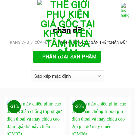
Skip
to
content
chân đỡ
TRANG CHỦ
/
CỬA HÀNG
/
SẢN PHẨM ĐƯỢC GẮN THẺ “CHÂN ĐỠ”
PHÂN LOẠI SẢN PHẨM
-31%
-20%