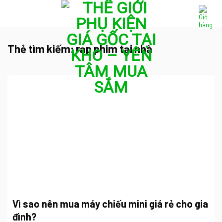
Skip
to
content
Thẻ tìm kiếm:
rạp phim tại nhà
Vì sao nên mua máy chiếu mini giá rẻ cho gia
đình?