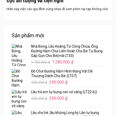
cực ấn tượng và tiện nghi
Hiện nay việc các gia đình cùng nhau đi xem phim tại rạp không còn
...
Sản phẩm mới
Nhà Bóng, Lều Hoàng Tử Công Chúa, Ống
Đường Hầm Chui Liên Hoàn Cho Bé Tự Bung
Gấp Gọn Cho Bé(mã LT33)
Giá
Giá
1.280.000
₫
1.700.000
₫
gốc
hiện
Đồ Chơi Đường Hầm Hình Động Vật Dễ
là:
tại
Thương Dành Cho Bé (LT07)
1.700.000 ₫.
là:
Giá
Giá
290.000
₫
420.000
₫
1.280.000 ₫.
gốc
hiện
Lều trẻ em tự bung con vịt vàng (LT22.6))
là:
tại
Giá
Giá
420.000 ₫.
290.000
₫
là:
420.000
₫
gốc
hiện
290.000 ₫.
là:
tại
Lều cho bé ,lều khủng Long kỳ Lân tự bung
420.000 ₫.
là: