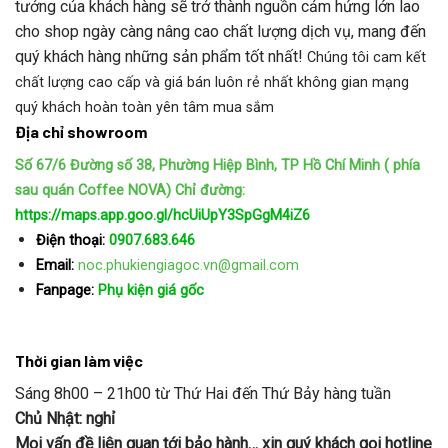
tưởng của khách hàng sẽ trở thành nguồn cảm hứng lớn lao
cho shop ngày càng nâng cao chất lượng dịch vụ, mang đến
quý khách hàng những sản phẩm tốt nhất!
Chúng tôi cam kết
chất lượng cao cấp và giá bán luôn rẻ nhất không gian mạng
quý khách hoàn toàn yên tâm mua sắm
Địa chỉ showroom
Số 67/6 Đường số 38, Phường Hiệp Bình, TP Hồ Chí Minh ( phía
sau quán Coffee NOVA)
Chỉ đường:
https://maps.app.goo.gl/hcUiUpY3SpGgM4iZ6
Điện thoại:
0907.683.646
Email:
noc.phukiengiagoc.vn@gmail.com
Fanpage:
Phụ kiện giá gốc
Thời gian làm việc
Sáng 8h00 – 21h00 từ Thứ Hai đến Thứ Bảy hàng tuần
Chủ Nhật: nghỉ
Mọi vấn đề liên quan tới bảo hành… xin quý khách gọi hotline