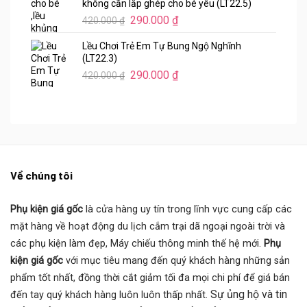
không cần lắp ghép cho bé yêu (LT22.5)
290.000 ₫.
Giá
Giá
290.000
₫
420.000
₫
gốc
hiện
Lều Chơi Trẻ Em Tự Bung Ngộ Nghĩnh
là:
tại
(LT22.3)
420.000 ₫.
là:
Giá
Giá
290.000
₫
420.000
₫
290.000 ₫.
gốc
hiện
là:
tại
420.000 ₫.
là:
290.000 ₫.
Về chúng tôi
Phụ kiện giá gốc
là cửa hàng uy tín trong lĩnh vực cung cấp các
mặt hàng về hoạt động du lịch cắm trại dã ngoại ngoài trời và
các phụ kiện làm đẹp, Máy chiếu thông minh thế hệ mới.
Phụ
kiện giá gốc
với mục tiêu mang đến quý khách hàng những sản
phẩm tốt nhất, đồng thời cắt giảm tối đa mọi chi phí để giá bán
Sự ủng hộ và tin
đến tay quý khách hàng luôn luôn thấp nhất.