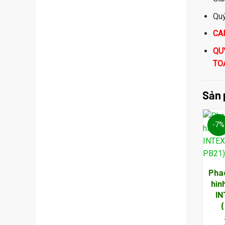
Quý
CA
QU
TO
Sản 
-7%
Phao
hìn
IN