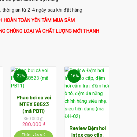
thời gian từ 2-4 ngày sau khi đặt hàng
CH HOÀN TOÀN YÊN TÂM MUA SẮM
NG CHỦNG LOẠI VÀ CHẤT LƯỢNG MỚI THANH
-22%
-16%
-1%
Phao bơi cá voi
INTEX 58523
(mã PB11)
360.000
₫
Giá
Giá
280.000
₫
Review Đệm hơi
gốc
hiện
Bể bơi
là:
tại
Intex cao cấp,
Thêm vào giỏ
tròn 