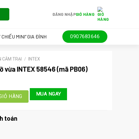
ĐĂNG NHẬP
GIỎ HÀNG
 CHIẾU MINI” GIA ĐÌNH
0907683646
N CẮM TRẠI
/
INTEX
cỡ vừa INTEX 58546 (mã PB06)
EX 58546 (mã PB06) số lượng
MUA NGAY
GIỎ HÀNG
000 ₫.
h toán