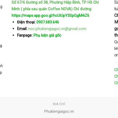
S
Số 67/6 Đường số 38, Phường Hiệp Bình, TP Hồ Chí
ng
t
Minh ( phía sau quán Coffee NOVA)
Chỉ đường:
C
https://maps.app.goo.gl/hcUiUpY3SpGgM4iZ6
M
Điện thoại:
0907.683.646
gọ
Email:
noc.phukiengiagoc.vn@gmail.com
t
Fanpage:
Phụ kiện giá gốc
Qu
và
li
ơn
ản
C
ấp
Ch
Ch
ĐỊA CHỈ
Phukiengiagoc.vn