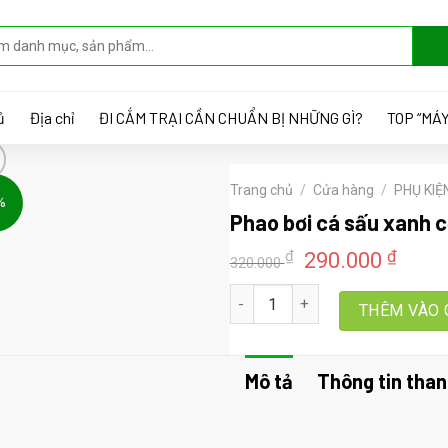
ủ
Địa chỉ
ĐI CẮM TRẠI CẦN CHUẨN BỊ NHỮNG GÌ?
TOP “MÁY
Trang chủ
/
Cửa hàng
/
PHỤ KIỆ
%
Phao bơi cá sấu xanh 
Giá
Giá
₫
₫
290.000
320.000
gốc
hiện
Phao bơi cá sấu xanh cỡ vừa INT
là:
tại
THÊM VÀO 
320.000 ₫.
là:
290.
Mô tả
Thông tin than