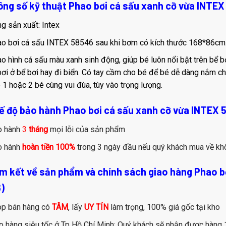
hông số kỹ thuật Phao bơi cá sấu xanh cỡ vừa INTE
g sản xuất: Intex
o bơi cá sấu INTEX 58546 sau khi bơm có kích thước 168*86cm
o hình cá sấu màu xanh sinh động, giúp bé luôn nổi bật trên bể bơ
bơi ở bể bơi hay đi biển. Có tay cầm cho bé để bé dễ dàng nắm ch
 1 hoặc 2 bé cùng vui đùa, tùy vào trọng lượng.
hế độ bảo hành Phao bơi cá sấu xanh cỡ vừa INTEX
o hành
3
tháng
mọi lỗi của sản phẩm
o hành
hoàn tiền 100%
trong 3 ngày đầu nếu quý khách mua về kh
am kết về sản phẩm và chính sách giao hàng Phao 
)
p bán hàng có
TÂM
, lấy
UY TÍN
làm trọng, 100% giá gốc tại kho
o hàng siêu tốc ở Tp Hồ Chí Minh: Quý khách sẽ nhận được hàng 