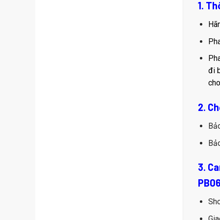
1. T
Hãn
Pha
Pha
đi 
cho
2. C
Bả
Bả
3. C
PB06
Sho
Gia