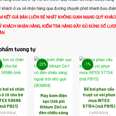
 khách ở xa sẽ nhận hàng qua đường chuyển phát nhanh bưu điện, 
M KẾT GIÁ BÁN LUÔN RẺ NHẤT KHÔNG GIAN MẠNG QUÝ KHÁ
Ý KHÁCH NHẬN HÀNG, KIỂM TRA HÀNG ĐẦY ĐỦ ĐÚNG SỐ LƯỢ
ÁN.
phẩm tương tự
-22%
-1%
 bơi xỏ chân
Bể bơi phao cầu
h ô tô cho bé
trượt có vòi phun
Máy bơm điện
TEX 59586
mưa INTEX
sạc Usb pin
(mã PB21)
57154 (mã PB15)
lithium 2in1 có
đèn chiếu sáng
150.000
₫
1.600.000
₫