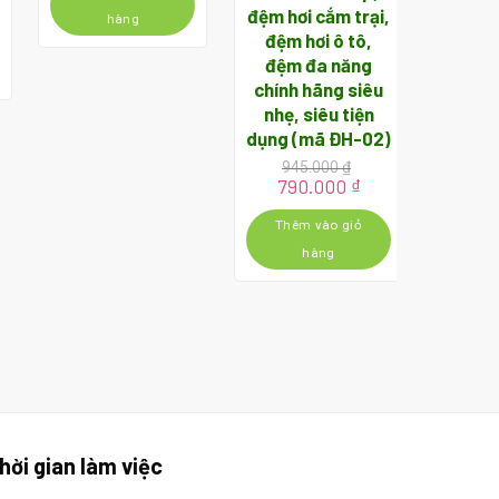
á
360.000 ₫.
là:
đệm hơi cắm trại,
INT
ện
hàng
280.000 ₫.
đệm hơi ô tô,
(m
đệm đa năng
90
590.000 ₫.
chính hãng siêu
Gi
89
gố
nhẹ, siêu tiện
là:
Thê
dụng (mã ĐH-02)
900
945.000
₫
Giá
Giá
790.000
₫
gốc
hiện
là:
tại
Thêm vào giỏ
945.000 ₫.
là:
hàng
790.000 ₫.
hời gian làm việc