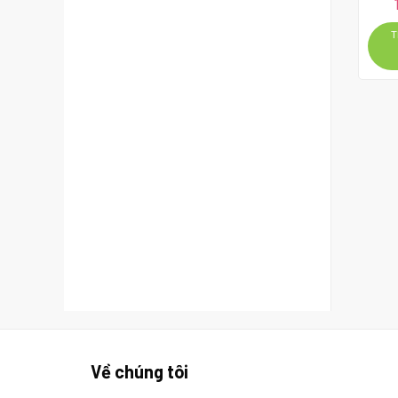
l
T
Về chúng tôi