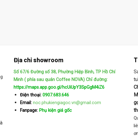
Địa chỉ showroom
T
S
Số 67/6 Đường số 38, Phường Hiệp Bình, TP Hồ Chí
ng
t
Minh ( phía sau quán Coffee NOVA)
Chỉ đường:
C
https://maps.app.goo.gl/hcUiUpY3SpGgM4iZ6
M
Điện thoại:
0907.683.646
gọ
Email:
noc.phukiengiagoc.vn@gmail.com
t
Fanpage:
Phụ kiện giá gốc
Qu
và
li
ơn