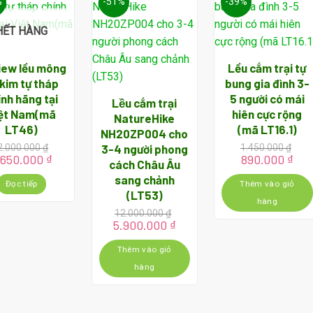
%
-51%
-39%
HẾT HÀNG
iew lều mông
Lều cắm trại tự
 kim tự tháp
bung gia đình 3-
ính hãng tại
5 người có mái
Lều cắm trại
ệt Nam(mã
hiên cực rộng
NatureHike
LT46)
(mã LT16.1)
NH20ZP004 cho
3-4 người phong
2.000.000
₫
1.450.000
₫
iá
Giá
Giá
Giá
.650.000
₫
890.000
₫
cách Châu Âu
ốc
hiện
gốc
hiệ
sang chảnh
:
tại
là:
tại
Đọc tiếp
Thêm vào giỏ
(LT53)
2.000.000 ₫.
là:
1.450.000 ₫.
là:
hàng
9.650.000 ₫.
890
12.000.000
₫
Giá
Giá
5.900.000
₫
gốc
hiện
là:
tại
Thêm vào giỏ
12.000.000 ₫.
là:
hàng
5.900.000 ₫.