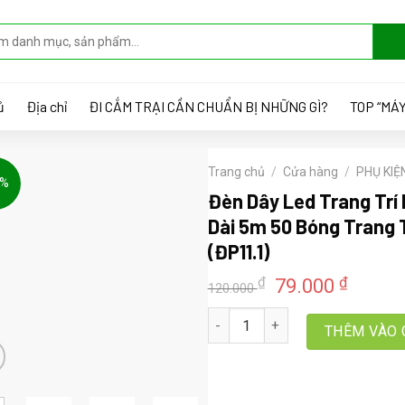
ủ
Địa chỉ
ĐI CẮM TRẠI CẦN CHUẨN BỊ NHỮNG GÌ?
TOP “MÁY
Trang chủ
/
Cửa hàng
/
PHỤ KIỆ
4%
Đèn Dây Led Trang Trí 
Dài 5m 50 Bóng Trang T
(ĐP11.1)
Giá
Giá
₫
₫
79.000
120.000
gốc
hiện
Đèn Dây Led Trang Trí Dã Ngoạ
là:
tại
THÊM VÀO 
120.000 ₫.
là:
79.00