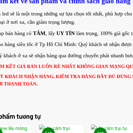
am kết về sản phẩm và chính sách giao hàng
 led sẽ là một trong những sự lựa chọn tốt nhất, phù hợp cho
ại ở nơi xa, cần giảm trọng lượng.
op bán hàng có
TÂM
, lấy
UY TÍN
làm trọng, 100% giá gốc t
o hàng siêu tốc ở Tp Hồ Chí Minh: Quý khách sẽ nhận được 
 khách ở xa sẽ nhận hàng qua đường chuyển phát nhanh bưu đ
M KẾT GIÁ BÁN LUÔN RẺ NHẤT KHÔNG GIAN MẠNG Q
Ý KHÁCH NHẬN HÀNG, KIỂM TRA HÀNG ĐẦY ĐỦ ĐÚNG
I THANH TOÁN.
phẩm tương tự