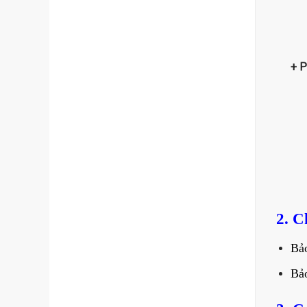
+ P
2. C
Bả
Bả