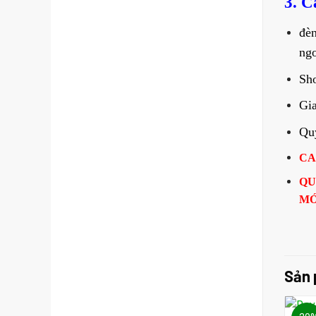
3. C
đèn
ngo
Sh
Gia
Quý
CA
QU
MỚ
Sản 