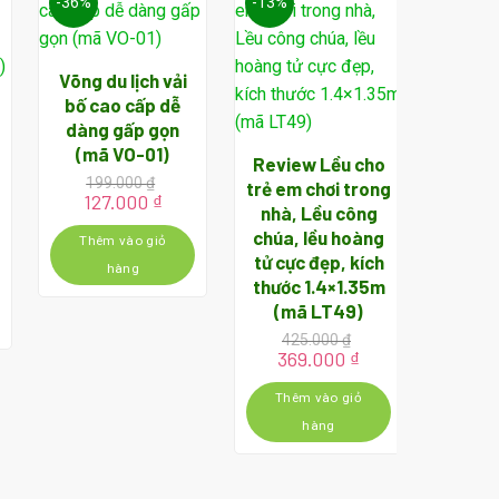
-36%
-13%
-25%
Võng du lịch vải
bố cao cấp dễ
dàng gấp gọn
(mã VO-01)
Review Lều cho
199.000
₫
trẻ em chơi trong
Nhà 
Giá
Giá
127.000
₫
nhà, Lều công
gốc
hiện
ống 
chúa, lều hoàng
là:
tại
Thêm vào giỏ
liên h
199.000 ₫.
là:
tử cực đẹp, kích
(m
n
hàng
127.000 ₫.
thước 1.4×1.35m
1.7
(mã LT49)
Giá
1.2
.000 ₫.
gốc
425.000
₫
Giá
Giá
là:
369.000
₫
Thê
gốc
hiện
1.7
là:
tại
Thêm vào giỏ
425.000 ₫.
là:
hàng
369.000 ₫.