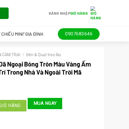
ĐĂNG NHẬP
GIỎ HÀNG
 CHIẾU MINI” GIA ĐÌNH
0907683646
N CẮM TRẠI
/
Đèn & Quạt treo lều
Dã Ngoại Bóng Tròn Màu Vàng Ấm
rí Trong Nhà Và Ngoài Trời Mã
i Bóng Tròn Màu Vàng Ấm Dài 5m 50 Bóng Trang Trí Trong Nhà Và Ngo
MUA NGAY
GIỎ HÀNG
0 ₫.